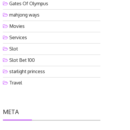
Gates Of Olympus
mahjong ways
Movies
Services
Slot
Slot Bet 100
starlight princess
Travel
META