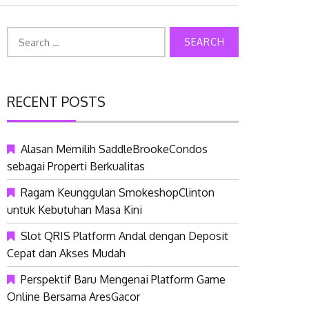
Search
for:
RECENT POSTS
Alasan Memilih SaddleBrookeCondos
sebagai Properti Berkualitas
Ragam Keunggulan SmokeshopClinton
untuk Kebutuhan Masa Kini
Slot QRIS Platform Andal dengan Deposit
Cepat dan Akses Mudah
Perspektif Baru Mengenai Platform Game
Online Bersama AresGacor