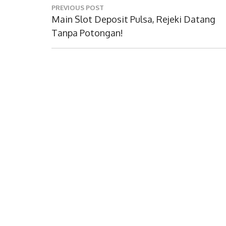
Post
PREVIOUS POST
navigation
Previous
Main Slot Deposit Pulsa, Rejeki Datang
Post:
Tanpa Potongan!