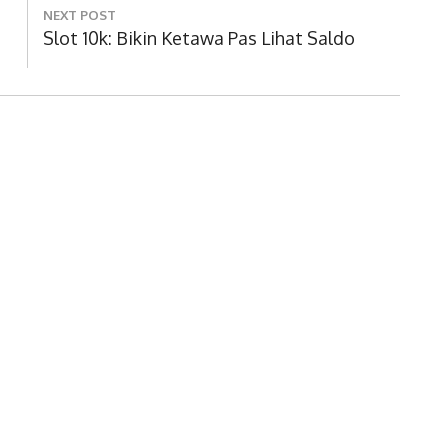
NEXT POST
Next
Slot 10k: Bikin Ketawa Pas Lihat Saldo
Post: