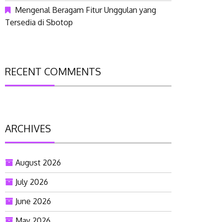
Mengenal Beragam Fitur Unggulan yang
Tersedia di Sbotop
RECENT COMMENTS
ARCHIVES
August 2026
July 2026
June 2026
May 2026