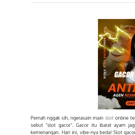
Pernah nggak sih, ngerasain main
slot
online te
sebut “slot gacor”. Gacor itu ibarat ayam j
kemenangan. Hari ini, vibe-nya beda! Slot gaco