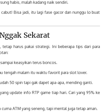
sung habis, malah kadang naik sendiri.
 cabut! Bisa jadi, itu lagi fase gacor dan nunggu lo buat
 Nggak Sekarat
etap harus pakai strategi. Ini beberapa tips dari para
otan:
 sampai keasyikan terus boncos.
u tengah malam itu waktu favorit para slot lover.
udah 50 spin tapi gak dapet apa-apa, mending ganti.
yang update info RTP game tiap hari. Cari yang 95% ke
an cuma ATM yang seneng, tapi mental juga tetap aman.