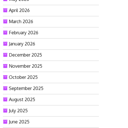
April 2026
March 2026
February 2026
January 2026
December 2025
November 2025
October 2025
September 2025
August 2025
July 2025
June 2025