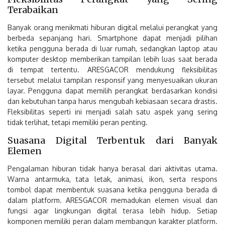
Terabaikan
Banyak orang menikmati hiburan digital melalui perangkat yang
berbeda sepanjang hari. Smartphone dapat menjadi pilihan
ketika pengguna berada di luar rumah, sedangkan laptop atau
komputer desktop memberikan tampilan lebih luas saat berada
di tempat tertentu. ARESGACOR mendukung fleksibilitas
tersebut melalui tampilan responsif yang menyesuaikan ukuran
layar. Pengguna dapat memilih perangkat berdasarkan kondisi
dan kebutuhan tanpa harus mengubah kebiasaan secara drastis.
Fleksibilitas seperti ini menjadi salah satu aspek yang sering
tidak terlihat, tetapi memiliki peran penting.
Suasana Digital Terbentuk dari Banyak
Elemen
Pengalaman hiburan tidak hanya berasal dari aktivitas utama.
Warna antarmuka, tata letak, animasi, ikon, serta respons
tombol dapat membentuk suasana ketika pengguna berada di
dalam platform. ARESGACOR memadukan elemen visual dan
fungsi agar lingkungan digital terasa lebih hidup. Setiap
komponen memiliki peran dalam membangun karakter platform.