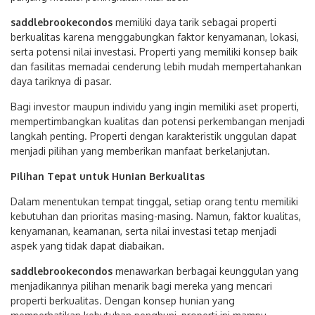
saddlebrookecondos
memiliki daya tarik sebagai properti
berkualitas karena menggabungkan faktor kenyamanan, lokasi,
serta potensi nilai investasi. Properti yang memiliki konsep baik
dan fasilitas memadai cenderung lebih mudah mempertahankan
daya tariknya di pasar.
Bagi investor maupun individu yang ingin memiliki aset properti,
mempertimbangkan kualitas dan potensi perkembangan menjadi
langkah penting. Properti dengan karakteristik unggulan dapat
menjadi pilihan yang memberikan manfaat berkelanjutan.
Pilihan Tepat untuk Hunian Berkualitas
Dalam menentukan tempat tinggal, setiap orang tentu memiliki
kebutuhan dan prioritas masing-masing. Namun, faktor kualitas,
kenyamanan, keamanan, serta nilai investasi tetap menjadi
aspek yang tidak dapat diabaikan.
saddlebrookecondos
menawarkan berbagai keunggulan yang
menjadikannya pilihan menarik bagi mereka yang mencari
properti berkualitas. Dengan konsep hunian yang