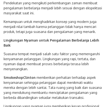
Pendekatan yang mengikuti perkembangan zaman membuat
pengalaman berbelanja menjadi lebih sesuai dengan ekspektasi
masyarakat saat ini.
Kemampuan untuk menghadirkan konsep yang modern juga
menjadi nilai tambah karena pelanggan tidak hanya mencari
produk, tetapi juga suasana dan pengalaman yang menarik.
Lingkungan Nyaman untuk Pengalaman Berbelanja Lebih
Baik
Suasana tempat menjadi salah satu faktor yang memengaruhi
kenyamanan pelanggan. Lingkungan yang rapi, tertata, dan
nyaman dapat membuat proses berbelanja terasa lebih
menyenangkan.
SmokeshopClinton
memberikan perhatian terhadap aspek
kenyamanan sehingga pelanggan dapat menikmati waktu
mereka dengan lebih santai. Tata ruang yang baik dan suasana
yang mendukung membantu menciptakan pengalaman yang
berbeda dibandingkan sekadar melakukan transaksi.
Lingkungan yang nyaman juga memberikan kesan profesional