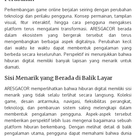
Perkembangan game online berjalan seiring dengan perubahan
teknologi dan perilaku pengguna. Konsep permainan, tampilan
visual, fitur interaktif, hingga cara pengguna mengakses
platform terus mengalami transformasi. ARESGACOR berada
dalam ekosistem yang bergerak tersebut dan terus
mengembangkan berbagai aspek digitalnya. Perubahan kecil
dari waktu ke waktu dapat membentuk pengalaman yang
berbeda secara keseluruhan. Perspektif ini menunjukkan bahwa
hiburan digital memiliki banyak lapisan yang menarik untuk
diamati.
Sisi Menarik yang Berada di Balik Layar
ARESGACOR memperlihatkan bahwa hiburan digital memiliki sisi
menarik yang tidak selalu terlihat secara langsung. Koleksi
game, desain antarmuka, navigasi, fleksibilitas perangkat,
teknologi, dan pembaruan sistem saling melengkapi dalam
membentuk pengalaman pengguna. Aspek-aspek tersebut
memberikan perspektif lebih luas mengenai bagaimana sebuah
platform hiburan berkembang. Dengan melihat detail di balik
pengalaman utama, pengguna dapat memahami bahwa dunia