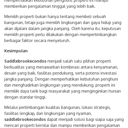
memperhatikan kebutuhan penghuni, properti ini mampu
memberikan pengalaman tinggal yang lebih baik.
Memilih properti bukan hanya tentang membeli sebuah
bangunan, tetapi juga memilih lingkungan dan gaya hidup yang
akan dijalani dalam jangka panjang. Oleh karena itu, keputusan
memilih properti perlu dilakukan dengan mempertimbangkan
berbagai faktor secara menyeluruh.
Kesimpulan
Saddlebrookecondos
menjadi salah satu pilihan properti
berkualitas yang menawarkan kombinasi antara kenyamanan,
desain yang baik, fasilitas pendukung, serta potensi investasi
jangka panjang. Dengan memperhatikan kebutuhan penghuni
dan menghadirkan lingkungan yang mendukung, properti ini
memiliki daya tarik bagi masyarakat yang menginginkan hunian
dengan standar tinggi.
Melalui pertimbangan kualitas bangunan, lokasi strategis,
fasilitas lengkap, dan lingkungan yang nyaman,
saddlebrookecondos
dapat menjadi solusi bagi siapa saja yang
mencari properti bernilai dan mampu memberikan pengalaman