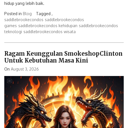
hidup yang lebih baik.
Posted in
Blog
Tagged ,
saddlebrookecondos
saddlebrookecondos
games
saddlebrookecondos kehidupan
saddlebrookecondos
teknologi
saddlebrookecondos wisata
Ragam Keunggulan SmokeshopClinton
Untuk Kebutuhan Masa Kini
On
August 3, 2026