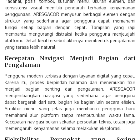
Padahal, posisi tombol, susunan menu, ukuran elemen, dan
konsistensi visual memiliki pengaruh terhadap kenyamanan
penggunaan. ARESGACOR menyusun berbagai elemen dengan
struktur yang sederhana agar pengguna dapat memahami
fungsi setiap bagian dengan cepat. Tampilan yang rapi
membantu mengurangi distraksi ketika pengguna menjelajahi
platform. Detail kecil tersebut akhirnya membentuk pengalaman
yang terasa lebih natural.
Kecepatan Navigasi Menjadi Bagian dari
Pengalaman
Pengguna modern terbiasa dengan layanan digital yang cepat.
Karena itu, proses berpindah halaman dan menemukan fitur
menjadi bagian penting dari pengalaman. ARESGACOR
mengembangkan navigasi yang sederhana agar pengguna
dapat bergerak dari satu bagian ke bagian lain secara efisien.
Struktur menu yang jelas juga membantu pengguna baru
memahami alur platform tanpa membutuhkan waktu lama.
Kecepatan navigasi bukan sekadar persoalan teknis, tetapi juga
memengaruhi kenyamanan selama melakukan eksplorasi.
Fleksibilitas Perangkat yang Sering