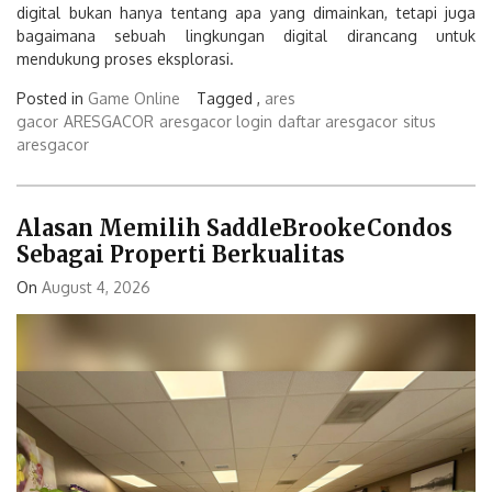
digital bukan hanya tentang apa yang dimainkan, tetapi juga
bagaimana sebuah lingkungan digital dirancang untuk
mendukung proses eksplorasi.
Posted in
Game Online
Tagged ,
ares
gacor
ARESGACOR
aresgacor login
daftar aresgacor
situs
aresgacor
Alasan Memilih SaddleBrookeCondos
Sebagai Properti Berkualitas
On
August 4, 2026