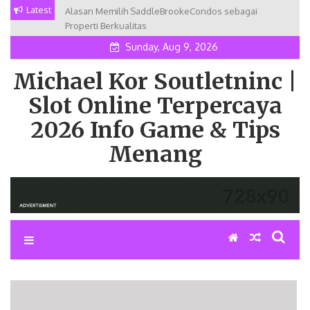
Skip
Latest
Alasan Memilih SaddleBrookeCondos sebagai
to
Properti Berkualitas
content
Sunday, Aug 9, 2026
Michael Kor Soutletninc |
Slot Online Terpercaya
2026 Info Game & Tips
Menang