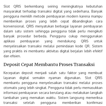
Slot QRIS berkembang seiring meningkatnya kebutuhan
masyarakat terhadap transaksi digital yang sederhana. Banyak
pengguna memilih metode pembayaran modern karena mampu
memberikan proses yang lebih cepat dibandingkan cara
konvensional. QRIS menyatukan berbagai layanan pembayaran
dalam satu sistem sehingga pengguna tidak perlu mengikuti
banyak prosedur berbeda. Pengguna cukup menggunakan
aplikasi pembayaran yang mendukung QRIS untuk
menyelesaikan transaksi melalui pemindaian kode QR. Sistem
yang praktis ini membantu aktivitas digital berjalan lebih efektif
dan efisien.
Deposit Cepat Membantu Proses Transaksi
Kecepatan deposit menjadi salah satu faktor yang membuat
layanan digital semakin nyaman digunakan. Slot QRIS
membantu pengguna menyelesaikan transaksi melalui proses
otomatis yang lebih singkat. Pengguna tidak perlu memasukkan
informasi pembayaran secara berulang atau melakukan langkah
tambahan yang memakan waktu. Sistem langsung memeriksa
transaksi setelah pengguna memberikan konfirmasi