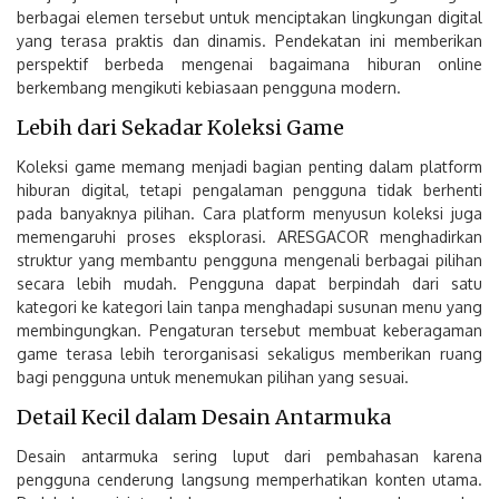
berbagai elemen tersebut untuk menciptakan lingkungan digital
yang terasa praktis dan dinamis. Pendekatan ini memberikan
perspektif berbeda mengenai bagaimana hiburan online
berkembang mengikuti kebiasaan pengguna modern.
Lebih dari Sekadar Koleksi Game
Koleksi game memang menjadi bagian penting dalam platform
hiburan digital, tetapi pengalaman pengguna tidak berhenti
pada banyaknya pilihan. Cara platform menyusun koleksi juga
memengaruhi proses eksplorasi. ARESGACOR menghadirkan
struktur yang membantu pengguna mengenali berbagai pilihan
secara lebih mudah. Pengguna dapat berpindah dari satu
kategori ke kategori lain tanpa menghadapi susunan menu yang
membingungkan. Pengaturan tersebut membuat keberagaman
game terasa lebih terorganisasi sekaligus memberikan ruang
bagi pengguna untuk menemukan pilihan yang sesuai.
Detail Kecil dalam Desain Antarmuka
Desain antarmuka sering luput dari pembahasan karena
pengguna cenderung langsung memperhatikan konten utama.