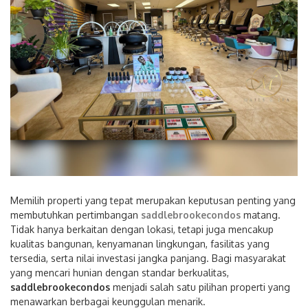
Memilih properti yang tepat merupakan keputusan penting yang
membutuhkan pertimbangan
saddlebrookecondos
matang.
Tidak hanya berkaitan dengan lokasi, tetapi juga mencakup
kualitas bangunan, kenyamanan lingkungan, fasilitas yang
tersedia, serta nilai investasi jangka panjang. Bagi masyarakat
yang mencari hunian dengan standar berkualitas,
saddlebrookecondos
menjadi salah satu pilihan properti yang
menawarkan berbagai keunggulan menarik.