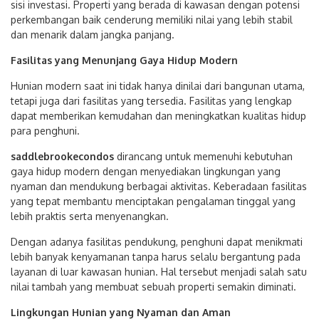
sisi investasi. Properti yang berada di kawasan dengan potensi
perkembangan baik cenderung memiliki nilai yang lebih stabil
dan menarik dalam jangka panjang.
Fasilitas yang Menunjang Gaya Hidup Modern
Hunian modern saat ini tidak hanya dinilai dari bangunan utama,
tetapi juga dari fasilitas yang tersedia. Fasilitas yang lengkap
dapat memberikan kemudahan dan meningkatkan kualitas hidup
para penghuni.
saddlebrookecondos
dirancang untuk memenuhi kebutuhan
gaya hidup modern dengan menyediakan lingkungan yang
nyaman dan mendukung berbagai aktivitas. Keberadaan fasilitas
yang tepat membantu menciptakan pengalaman tinggal yang
lebih praktis serta menyenangkan.
Dengan adanya fasilitas pendukung, penghuni dapat menikmati
lebih banyak kenyamanan tanpa harus selalu bergantung pada
layanan di luar kawasan hunian. Hal tersebut menjadi salah satu
nilai tambah yang membuat sebuah properti semakin diminati.
Lingkungan Hunian yang Nyaman dan Aman