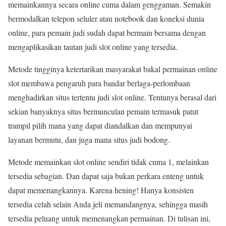
memainkannya secara online cuma dalam genggaman. Semakin
bermodalkan telepon seluler atau notebook dan koneksi dunia
online, para pemain judi sudah dapat bermain bersama dengan
mengaplikasikan tautan judi slot online yang tersedia.
Metode tingginya ketertarikan masyarakat bakal permainan online
slot membawa pengaruh para bandar berlaga-perlombaan
menghadirkan situs tertentu judi slot online. Tentunya berasal dari
sekian banyaknya situs bermunculan pemain termasuk patut
trampil pilih mana yang dapat diandalkan dan mempunyai
layanan bermutu, dan juga mana situs judi bodong.
Metode memainkan slot online sendiri tidak cuma 1, melainkan
tersedia sebagian. Dan dapat saja bukan perkara enteng untuk
dapat memenangkannya. Karena hening! Hanya konsisten
tersedia celah selain Anda jeli memandangnya, sehingga masih
tersedia peluang untuk memenangkan permainan. Di tulisan ini,