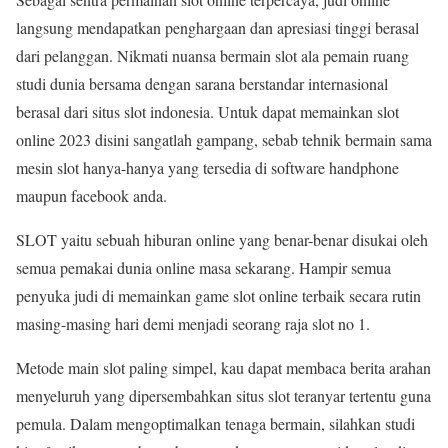
langsung mendapatkan penghargaan dan apresiasi tinggi berasal
dari pelanggan. Nikmati nuansa bermain slot ala pemain ruang
studi dunia bersama dengan sarana berstandar internasional
berasal dari situs slot indonesia. Untuk dapat memainkan slot
online 2023 disini sangatlah gampang, sebab tehnik bermain sama
mesin slot hanya-hanya yang tersedia di software handphone
maupun facebook anda.
SLOT yaitu sebuah hiburan online yang benar-benar disukai oleh
semua pemakai dunia online masa sekarang. Hampir semua
penyuka judi di memainkan game slot online terbaik secara rutin
masing-masing hari demi menjadi seorang raja slot no 1.
Metode main slot paling simpel, kau dapat membaca berita arahan
menyeluruh yang dipersembahkan situs slot teranyar tertentu guna
pemula. Dalam mengoptimalkan tenaga bermain, silahkan studi