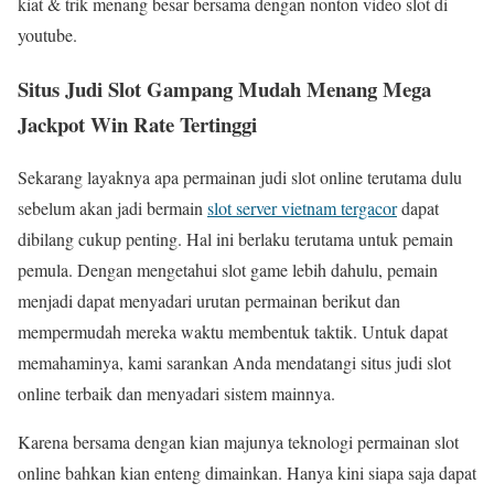
kiat & trik menang besar bersama dengan nonton video slot di
youtube.
Situs Judi Slot Gampang Mudah Menang Mega
Jackpot Win Rate Tertinggi
Sekarang layaknya apa permainan judi slot online terutama dulu
sebelum akan jadi bermain
slot server vietnam tergacor
dapat
dibilang cukup penting. Hal ini berlaku terutama untuk pemain
pemula. Dengan mengetahui slot game lebih dahulu, pemain
menjadi dapat menyadari urutan permainan berikut dan
mempermudah mereka waktu membentuk taktik. Untuk dapat
memahaminya, kami sarankan Anda mendatangi situs judi slot
online terbaik dan menyadari sistem mainnya.
Karena bersama dengan kian majunya teknologi permainan slot
online bahkan kian enteng dimainkan. Hanya kini siapa saja dapat