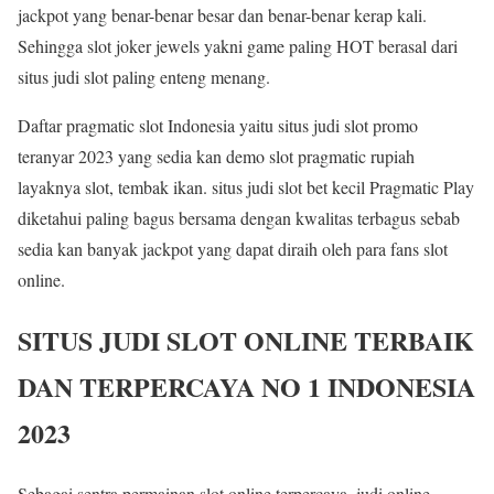
jackpot yang benar-benar besar dan benar-benar kerap kali.
Sehingga slot joker jewels yakni game paling HOT berasal dari
situs judi slot paling enteng menang.
Daftar pragmatic slot Indonesia yaitu situs judi slot promo
teranyar 2023 yang sedia kan demo slot pragmatic rupiah
layaknya slot, tembak ikan. situs judi slot bet kecil Pragmatic Play
diketahui paling bagus bersama dengan kwalitas terbagus sebab
sedia kan banyak jackpot yang dapat diraih oleh para fans slot
online.
SITUS JUDI SLOT ONLINE TERBAIK
DAN TERPERCAYA NO 1 INDONESIA
2023
Sebagai sentra permainan slot online terpercaya, judi online