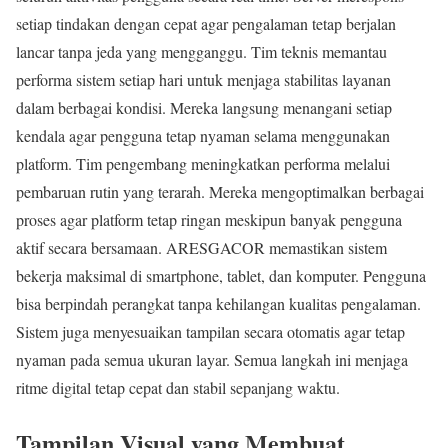
setiap tindakan dengan cepat agar pengalaman tetap berjalan
lancar tanpa jeda yang mengganggu. Tim teknis memantau
performa sistem setiap hari untuk menjaga stabilitas layanan
dalam berbagai kondisi. Mereka langsung menangani setiap
kendala agar pengguna tetap nyaman selama menggunakan
platform. Tim pengembang meningkatkan performa melalui
pembaruan rutin yang terarah. Mereka mengoptimalkan berbagai
proses agar platform tetap ringan meskipun banyak pengguna
aktif secara bersamaan. ARESGACOR memastikan sistem
bekerja maksimal di smartphone, tablet, dan komputer. Pengguna
bisa berpindah perangkat tanpa kehilangan kualitas pengalaman.
Sistem juga menyesuaikan tampilan secara otomatis agar tetap
nyaman pada semua ukuran layar. Semua langkah ini menjaga
ritme digital tetap cepat dan stabil sepanjang waktu.
Tampilan Visual yang Membuat