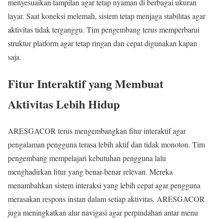
menyesuaikan tampilan agar tetap nyaman di berbagai ukuran
layar. Saat koneksi melemah, sistem tetap menjaga stabilitas agar
aktivitas tidak terganggu. Tim pengembang terus memperbarui
struktur platform agar tetap ringan dan cepat digunakan kapan
saja.
Fitur Interaktif yang Membuat
Aktivitas Lebih Hidup
ARESGACOR terus mengembangkan fitur interaktif agar
pengalaman pengguna terasa lebih aktif dan tidak monoton. Tim
pengembang mempelajari kebutuhan pengguna lalu
menghadirkan fitur yang benar-benar relevan. Mereka
menambahkan sistem interaksi yang lebih cepat agar pengguna
merasakan respons instan dalam setiap aktivitas. ARESGACOR
juga meningkatkan alur navigasi agar perpindahan antar menu