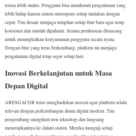
terasa lebih mulus. Pengguna bisa menikmati pengalaman yang
lebih hidup karena sistem merespons setiap tindakan dengan
cepat. Tim desain menjaga tampilan setiap fitur baru agar tetap
konsisten dan mudah dipahami. Semua pembaruan dirancang
untuk meningkatkan kenyamanan pengguna secara nyata.
Dengan fitur yang terus berkembang, platform ini menjaga
pengalaman digital tetap segar setiap hari.
Inovasi Berkelanjutan untuk Masa
Depan Digital
ARESGACOR terus menghadirkan inovasi agar platform selalu
relevan dengan perkembangan dunia digital modern. Tim
pengembang mengikuti tren teknologi dan langsung
menerapkannya ke dalam sistem. Mereka menguji setiap