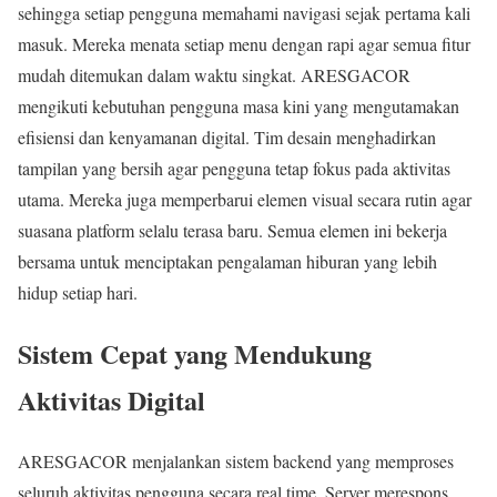
sehingga setiap pengguna memahami navigasi sejak pertama kali
masuk. Mereka menata setiap menu dengan rapi agar semua fitur
mudah ditemukan dalam waktu singkat. ARESGACOR
mengikuti kebutuhan pengguna masa kini yang mengutamakan
efisiensi dan kenyamanan digital. Tim desain menghadirkan
tampilan yang bersih agar pengguna tetap fokus pada aktivitas
utama. Mereka juga memperbarui elemen visual secara rutin agar
suasana platform selalu terasa baru. Semua elemen ini bekerja
bersama untuk menciptakan pengalaman hiburan yang lebih
hidup setiap hari.
Sistem Cepat yang Mendukung
Aktivitas Digital
ARESGACOR menjalankan sistem backend yang memproses
seluruh aktivitas pengguna secara real time. Server merespons