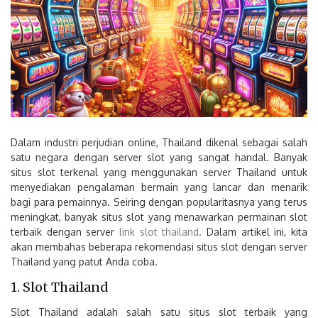
Dalam industri perjudian online, Thailand dikenal sebagai salah
satu negara dengan server slot yang sangat handal. Banyak
situs slot terkenal yang menggunakan server Thailand untuk
menyediakan pengalaman bermain yang lancar dan menarik
bagi para pemainnya. Seiring dengan popularitasnya yang terus
meningkat, banyak situs slot yang menawarkan permainan slot
terbaik dengan server
link slot thailand
. Dalam artikel ini, kita
akan membahas beberapa rekomendasi situs slot dengan server
Thailand yang patut Anda coba.
1. Slot Thailand
Slot Thailand adalah salah satu situs slot terbaik yang