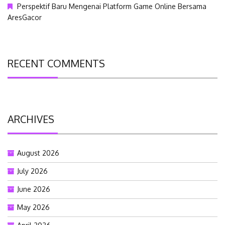
Perspektif Baru Mengenai Platform Game Online Bersama
AresGacor
RECENT COMMENTS
ARCHIVES
August 2026
July 2026
June 2026
May 2026