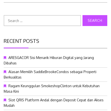
Search
for:
RECENT POSTS
ARESGACOR Sisi Menarik Hiburan Digital yang Jarang
Dibahas
Alasan Memilih SaddleBrookeCondos sebagai Properti
Berkualitas
Ragam Keunggulan SmokeshopClinton untuk Kebutuhan
Masa Kini
Slot QRIS Platform Andal dengan Deposit Cepat dan Akses
Mudah