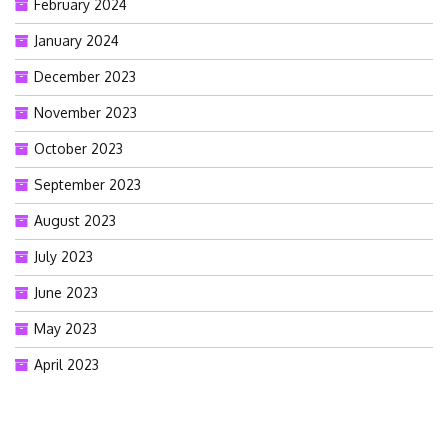
February 2024
January 2024
December 2023
November 2023
October 2023
September 2023
August 2023
July 2023
June 2023
May 2023
April 2023