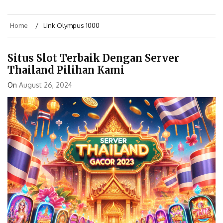
Home
Link Olympus 1000
Situs Slot Terbaik Dengan Server
Thailand Pilihan Kami
On
August 26, 2024