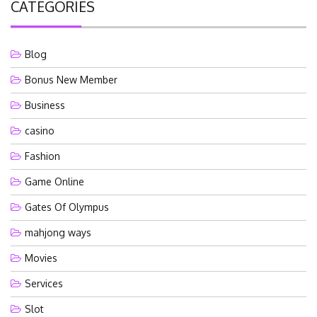
CATEGORIES
Blog
Bonus New Member
Business
casino
Fashion
Game Online
Gates Of Olympus
mahjong ways
Movies
Services
Slot