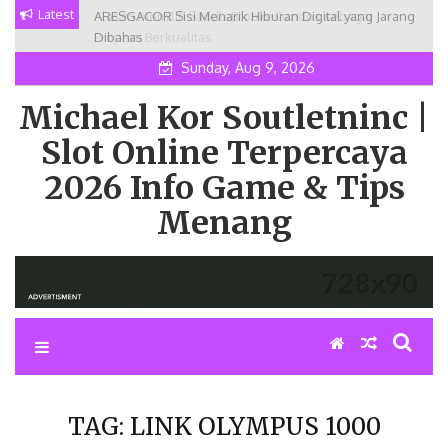
Skip
Latest
ARESGACOR Sisi Menarik Hiburan Digital yang Jarang
Alasan Memilih SaddleBrookeCondos sebagai
to
Dibahas
Properti Berkualitas
content
Sunday, Aug 9, 2026
Michael Kor Soutletninc |
Slot Online Terpercaya
2026 Info Game & Tips
Menang
TAG:
LINK OLYMPUS 1000