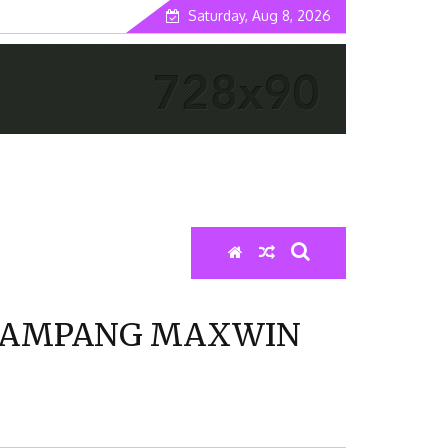
Saturday, Aug 8, 2026
R GAMPANG MAXWIN