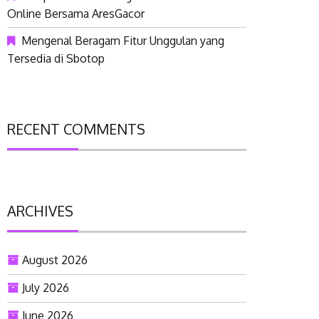
Online Bersama AresGacor
Mengenal Beragam Fitur Unggulan yang
Tersedia di Sbotop
RECENT COMMENTS
ARCHIVES
August 2026
July 2026
June 2026