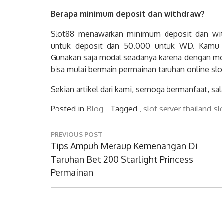
Berapa minimum deposit dan withdraw?
Slot88 menawarkan minimum deposit dan wit
untuk deposit dan 50.000 untuk WD. Kamu t
Gunakan saja modal seadanya karena dengan mo
bisa mulai bermain permainan taruhan online slo
Sekian artikel dari kami, semoga bermanfaat, s
Posted in
Blog
Tagged ,
slot server thailand
sl
Post
PREVIOUS POST
navigation
Previous
Tips Ampuh Meraup Kemenangan Di
Post:
Taruhan Bet 200 Starlight Princess
Permainan