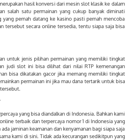
merupakan hasil konversi dari mesin slot klasik ke dalam
an salah satu permainan yang cukup banyak diminati
 yang pernah datang ke kasino pasti pernah mencoba
 tersebut secara online tersedia, tentu siapa saja bisa
an untuk jenis pilihan permainan yang memiliki tingkat
 judi slot ini bisa dilihat dari nilai RTP kemenangan
an bisa dikatakan gacor jika memang memiliki tingkat
ainkan permainan ini jika mau dana tertarik untuk bisa
tersebut.
?
terpercaya yang bisa diandalkan di Indonesia. Bahkan kami
 online terbaik dan terpercaya nomor 1 di Indonesia yang
a ada jaminan keamanan dan kenyamanan bagi siapa saja
ama kami di sini. Tidak ada kecurangan sedikitpun yang