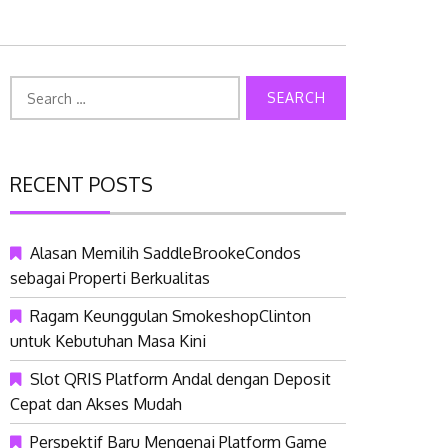
Search
for:
RECENT POSTS
Alasan Memilih SaddleBrookeCondos
sebagai Properti Berkualitas
Ragam Keunggulan SmokeshopClinton
untuk Kebutuhan Masa Kini
Slot QRIS Platform Andal dengan Deposit
Cepat dan Akses Mudah
Perspektif Baru Mengenai Platform Game