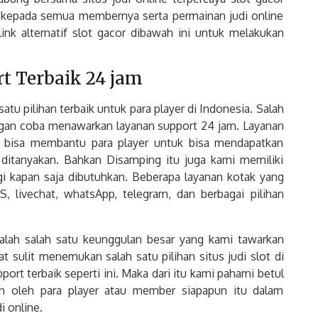
k kepada semua membernya serta permainan judi online
link alternatif slot gacor dibawah ini untuk melakukan
rt Terbaik 24 jam
tu pilihan terbaik untuk para player di Indonesia. Salah
ngan coba menawarkan layanan support 24 jam. Layanan
 bisa membantu para player untuk bisa mendapatkan
 ditanyakan. Bahkan Disamping itu juga kami memiliki
i kapan saja dibutuhkan. Beberapa layanan kotak yang
, livechat, whatsApp, telegram, dan berbagai pilihan
alah salah satu keunggulan besar yang kami tawarkan
sulit menemukan salah satu pilihan situs judi slot di
ort terbaik seperti ini. Maka dari itu kami pahami betul
an oleh para player atau member siapapun itu dalam
 online.