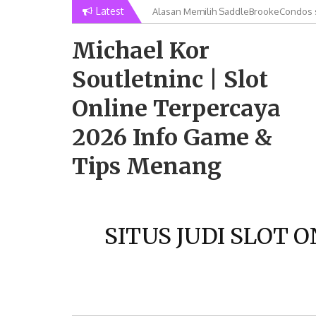
Skip
Latest
Alasan Memilih SaddleBrookeCondos se
Ragam Keunggulan SmokeshopClinton
to
content
Michael Kor
Soutletninc | Slot
Online Terpercaya
2026 Info Game &
Tips Menang
SITUS JUDI SLOT