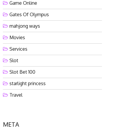
Game Online
Gates Of Olympus
mahjong ways
Movies
Services
Slot
Slot Bet 100
starlight princess
Travel
META