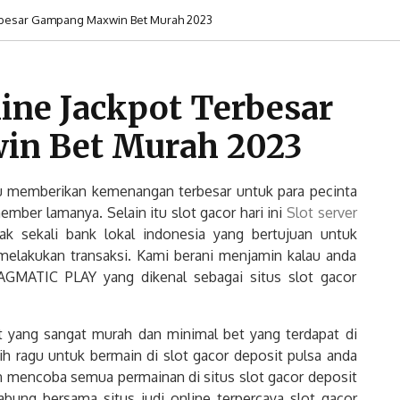
Terbesar Gampang Maxwin Bet Murah 2023
nline Jackpot Terbesar
n Bet Murah 2023
 memberikan kemenangan terbesar untuk para pecinta
ember lamanya. Selain itu slot gacor hari ini
Slot server
k sekali bank lokal indonesia yang bertujuan untuk
akukan transaksi. Kami berani menjamin kalau anda
AGMATIC PLAY yang dikenal sebagai situs slot gacor
yang sangat murah dan minimal bet yang terdapat di
sih ragu untuk bermain di slot gacor deposit pulsa anda
an mencoba semua permainan di situs slot gacor deposit
bung bersama situs judi online terpercaya slot gacor