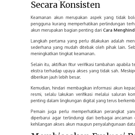
Secara Konsisten
Keamanan akun merupakan aspek yang tidak bole
pengguna kurang memperhatikan perlindungan terh
akun merupakan bagian penting dari
Cara Menghinda
Langkah pertama yang perlu dilakukan adalah meng
sederhana yang mudah ditebak oleh pihak lain. Seb
meningkatkan tingkat keamanan.
Selain itu, aktifkan fitur verifikasi tambahan apabil
ekstra terhadap upaya akses yang tidak sah. Mesk
diberikan jauh lebih besar.
Kemudian, hindari membagikan informasi akun kepa
resmi, selalu lakukan verifikasi melalui saluran ko
penting dalam lingkungan digital yang terus berkem
Pemain juga perlu memperhatikan perangkat yan
diperbarui agar terlindungi dari berbagai ancaman
kehilangan akses akun maupun penyalahgunaan data d