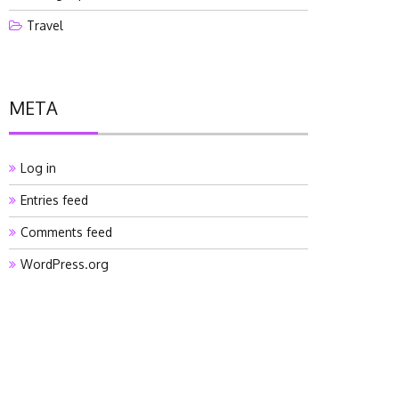
Travel
META
Log in
Entries feed
Comments feed
WordPress.org