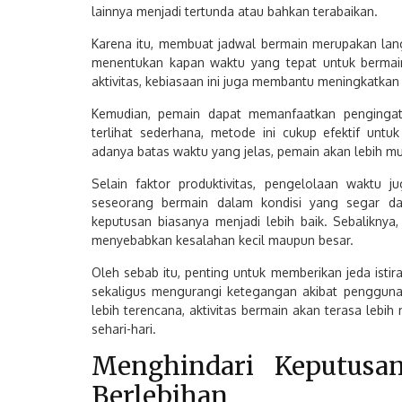
lainnya menjadi tertunda atau bahkan terabaikan.
Karena itu, membuat jadwal bermain merupakan l
menentukan kapan waktu yang tepat untuk bermai
aktivitas, kebiasaan ini juga membantu meningkatkan di
Kemudian, pemain dapat memanfaatkan pengingat
terlihat sederhana, metode ini cukup efektif un
adanya batas waktu yang jelas, pemain akan lebih mu
Selain faktor produktivitas, pengelolaan waktu 
seseorang bermain dalam kondisi yang segar da
keputusan biasanya menjadi lebih baik. Sebaliknya
menyebabkan kesalahan kecil maupun besar.
Oleh sebab itu, penting untuk memberikan jeda istir
sekaligus mengurangi ketegangan akibat penggun
lebih terencana, aktivitas bermain akan terasa l
sehari-hari.
Menghindari Keputusa
Berlebihan