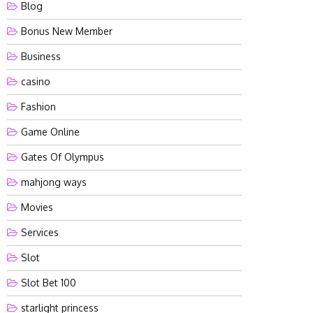
Blog
Bonus New Member
Business
casino
Fashion
Game Online
Gates Of Olympus
mahjong ways
Movies
Services
Slot
Slot Bet 100
starlight princess