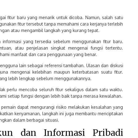
i fitur baru yang menarik untuk dicoba. Namun, salah satu
akan fitur tersebut tanpa memahami cara kerjanya terlebih
ungan atau mengambil langkah yang kurang tepat.
 informasi yang tersedia sebelum menggunakan fitur baru.
tuan, atau penjelasan singkat mengenai fungsi tertentu.
hami manfaat dan cara penggunaan yang benar.
ngguna lain sebagai referensi tambahan. Ulasan dan diskusi
na mengenai kelebihan maupun keterbatasan suatu fitur.
yang lebih lengkap sebelum menggunakannya.
dak perlu mencoba seluruh fitur sekaligus dalam satu waktu.
 setiap fungsi dengan lebih baik tanpa merasa kewalahan.
u, pemain dapat mengurangi risiko melakukan kesalahan yang
gkatkan kenyamanan, langkah ini juga membantu menciptakan
gkan dalam berbagai situasi.
un dan Informasi Pribadi