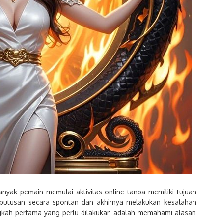
nyak pemain memulai aktivitas online tanpa memiliki tujuan
eputusan secara spontan dan akhirnya melakukan kesalahan
angkah pertama yang perlu dilakukan adalah memahami alasan