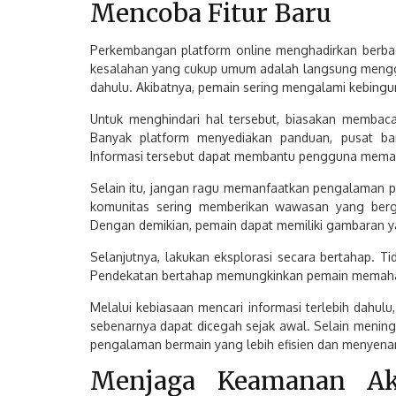
Mencoba Fitur Baru
Perkembangan platform online menghadirkan berbaga
kesalahan yang cukup umum adalah langsung menggun
dahulu. Akibatnya, pemain sering mengalami kebing
Untuk menghindari hal tersebut, biasakan membaca
Banyak platform menyediakan panduan, pusat ban
Informasi tersebut dapat membantu pengguna mema
Selain itu, jangan ragu memanfaatkan pengalaman pe
komunitas sering memberikan wawasan yang bergu
Dengan demikian, pemain dapat memiliki gambaran 
Selanjutnya, lakukan eksplorasi secara bertahap. Ti
Pendekatan bertahap memungkinkan pemain memahami
Melalui kebiasaan mencari informasi terlebih dahul
sebenarnya dapat dicegah sejak awal. Selain menin
pengalaman bermain yang lebih efisien dan menyenan
Menjaga Keamanan Ak