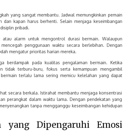
angkah yang sangat membantu. Jadwal memungkinkan pemain
n dan kapan harus berhenti. Selain menjaga keseimbangan
siplin pribadi.
 atau alarm untuk mengontrol durasi bermain. Walaupun
tuk mencegah penggunaan waktu secara berlebihan. Dengan
dah mengatur prioritas harian mereka.
juga berdampak pada kualitas pengalaman bermain. Ketika
n tidak terburu-buru, fokus serta kemampuan mengambil
, bermain terlalu lama sering memicu kelelahan yang dapat
ahat secara berkala. Istirahat membantu menjaga konsentrasi
aan perangkat dalam waktu lama. Dengan pendekatan yang
ebih menyenangkan tanpa mengganggu keseimbangan kehidupan
n yang Dipengaruhi Emosi