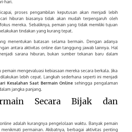
i-hari.
icapai, proses pengambilan keputusan akan menjadi lebih
cari hiburan biasanya tidak akan mudah terpengaruh oleh
okus mereka. Sebaliknya, pemain yang tidak memiliki tujuan
melakukan tindakan yang kurang tepat.
orang menentukan batasan selama bermain. Dengan adanya
gan antara aktivitas online dan tanggung jawab lainnya. Hal
menjadi sarana hiburan, bukan sumber tekanan baru dalam
u pemain mengevaluasi kebiasaan mereka secara berkala. Jika
dilakukan lebih cepat. Langkah sederhana seperti ini menjadi
ari Kesalahan Saat Bermain Online
sehingga pengalaman
 dalam jangka panjang.
rmain Secara Bijak dan
s online adalah kurangnya pengelolaan waktu. Banyak pemain
menikmati permainan. Akibatnya, berbagai aktivitas penting