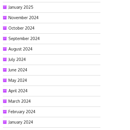
January 2025
November 2024
October 2024
September 2024
August 2024
July 2024
June 2024
May 2024
April 2024
March 2024
February 2024
January 2024