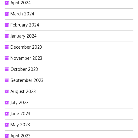
April 2024
March 2024
February 2024
January 2024
December 2023
November 2023
October 2023
September 2023
August 2023
July 2023
June 2023
May 2023
April 2023