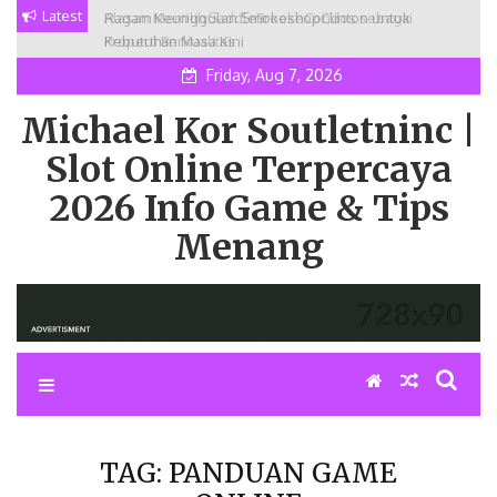
Skip
Latest
Ragam Keunggulan SmokeshopClinton untuk
to
Kebutuhan Masa Kini
content
Friday, Aug 7, 2026
Michael Kor Soutletninc |
Slot Online Terpercaya
2026 Info Game & Tips
Menang
TAG:
PANDUAN GAME