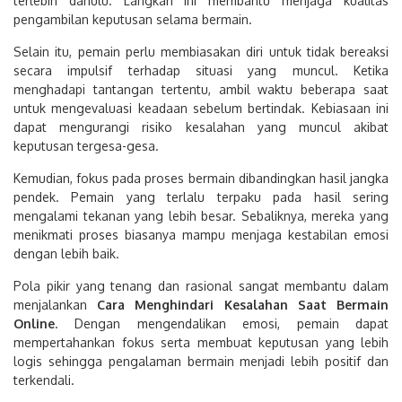
terlebih dahulu. Langkah ini membantu menjaga kualitas
pengambilan keputusan selama bermain.
Selain itu, pemain perlu membiasakan diri untuk tidak bereaksi
secara impulsif terhadap situasi yang muncul. Ketika
menghadapi tantangan tertentu, ambil waktu beberapa saat
untuk mengevaluasi keadaan sebelum bertindak. Kebiasaan ini
dapat mengurangi risiko kesalahan yang muncul akibat
keputusan tergesa-gesa.
Kemudian, fokus pada proses bermain dibandingkan hasil jangka
pendek. Pemain yang terlalu terpaku pada hasil sering
mengalami tekanan yang lebih besar. Sebaliknya, mereka yang
menikmati proses biasanya mampu menjaga kestabilan emosi
dengan lebih baik.
Pola pikir yang tenang dan rasional sangat membantu dalam
menjalankan
Cara Menghindari Kesalahan Saat Bermain
Online
. Dengan mengendalikan emosi, pemain dapat
mempertahankan fokus serta membuat keputusan yang lebih
logis sehingga pengalaman bermain menjadi lebih positif dan
terkendali.