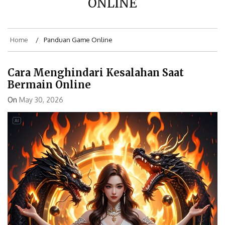
ONLINE
Home
Panduan Game Online
Cara Menghindari Kesalahan Saat
Bermain Online
On
May 30, 2026