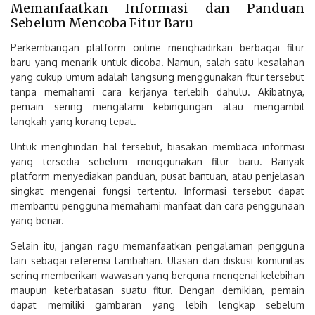
Memanfaatkan Informasi dan Panduan
Sebelum Mencoba Fitur Baru
Perkembangan platform online menghadirkan berbagai fitur
baru yang menarik untuk dicoba. Namun, salah satu kesalahan
yang cukup umum adalah langsung menggunakan fitur tersebut
tanpa memahami cara kerjanya terlebih dahulu. Akibatnya,
pemain sering mengalami kebingungan atau mengambil
langkah yang kurang tepat.
Untuk menghindari hal tersebut, biasakan membaca informasi
yang tersedia sebelum menggunakan fitur baru. Banyak
platform menyediakan panduan, pusat bantuan, atau penjelasan
singkat mengenai fungsi tertentu. Informasi tersebut dapat
membantu pengguna memahami manfaat dan cara penggunaan
yang benar.
Selain itu, jangan ragu memanfaatkan pengalaman pengguna
lain sebagai referensi tambahan. Ulasan dan diskusi komunitas
sering memberikan wawasan yang berguna mengenai kelebihan
maupun keterbatasan suatu fitur. Dengan demikian, pemain
dapat memiliki gambaran yang lebih lengkap sebelum