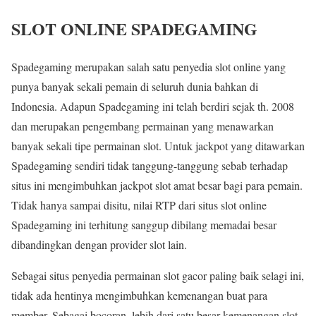
SLOT ONLINE SPADEGAMING
Spadegaming merupakan salah satu penyedia slot online yang
punya banyak sekali pemain di seluruh dunia bahkan di
Indonesia. Adapun Spadegaming ini telah berdiri sejak th. 2008
dan merupakan pengembang permainan yang menawarkan
banyak sekali tipe permainan slot. Untuk jackpot yang ditawarkan
Spadegaming sendiri tidak tanggung-tanggung sebab terhadap
situs ini mengimbuhkan jackpot slot amat besar bagi para pemain.
Tidak hanya sampai disitu, nilai RTP dari situs slot online
Spadegaming ini terhitung sanggup dibilang memadai besar
dibandingkan dengan provider slot lain.
Sebagai situs penyedia permainan slot gacor paling baik selagi ini,
tidak ada hentinya mengimbuhkan kemenangan buat para
member. Sebagai bocoran, lebih dari satu besar kemenangan slot