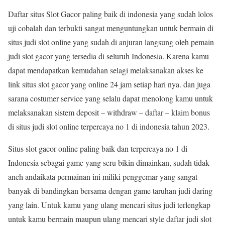
Daftar situs Slot Gacor paling baik di indonesia yang sudah lolos
uji cobalah dan terbukti sangat menguntungkan untuk bermain di
situs judi slot online yang sudah di anjuran langsung oleh pemain
judi slot gacor yang tersedia di seluruh Indonesia. Karena kamu
dapat mendapatkan kemudahan selagi melaksanakan akses ke
link situs slot gacor yang online 24 jam setiap hari nya. dan juga
sarana costumer service yang selalu dapat menolong kamu untuk
melaksanakan sistem deposit – withdraw – daftar – klaim bonus
di situs judi slot online terpercaya no 1 di indonesia tahun 2023.
Situs slot gacor online paling baik dan terpercaya no 1 di
Indonesia sebagai game yang seru bikin dimainkan, sudah tidak
aneh andaikata permainan ini miliki penggemar yang sangat
banyak di bandingkan bersama dengan game taruhan judi daring
yang lain. Untuk kamu yang ulang mencari situs judi terlengkap
untuk kamu bermain maupun ulang mencari style daftar judi slot