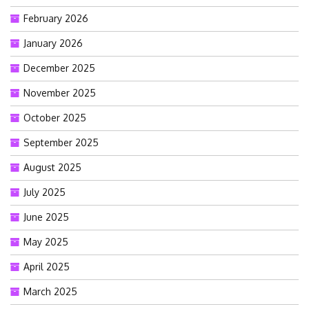
February 2026
January 2026
December 2025
November 2025
October 2025
September 2025
August 2025
July 2025
June 2025
May 2025
April 2025
March 2025