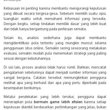
Kebiasaan ini penting karena membantu mengurangi keputusan
yang dibuat secara tergesa-gesa. Sebelum memilih suatu opsi,
luangkan waktu untuk memahami informasi yang tersedia.
Dengan begitu, setiap tindakan memiliki dasar yang lebih kuat
dan tidak hanya bergantung pada perkiraan semata.
Selain itu, analisis sederhana juga dapat membantu
mengidentifikasi pola tertentu yang mungkin muncul selama
penggunaan situs online. Semakin sering seseorang melakukan
evaluasi, semakin mudah pula menemukan strategi yang paling
sesuai dengan kebutuhannya.
Di sisi lain, proses analisis tidak harus rumit. Bahkan, mencatat
pengalaman sebelumnya dapat menjadi sumber informasi yang
sangat berguna. Catatan tersebut memungkinkan pengguna
melihat apa yang berhasil dan apa yang perlu diperbaiki pada
kesempatan berikutnya.
Melalui pendekatan yang lebih terukur, pengguna dapat
menerapkan pola
bermain game lebih efisien
karena setiap
keputusan diambil berdasarkan pertimbangan yang jelas, bukan