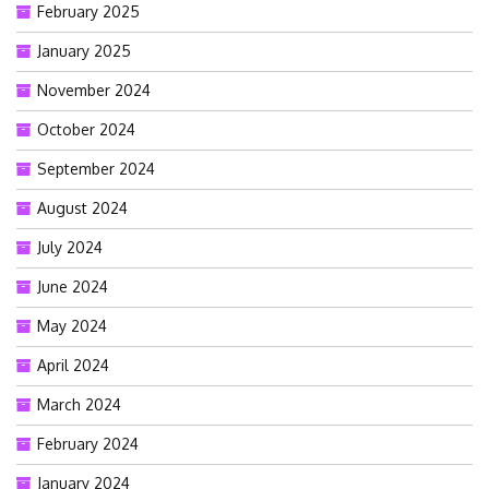
February 2025
January 2025
November 2024
October 2024
September 2024
August 2024
July 2024
June 2024
May 2024
April 2024
March 2024
February 2024
January 2024