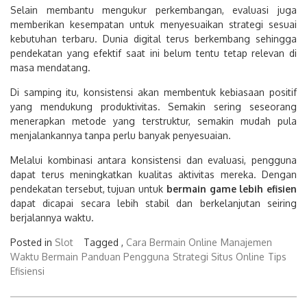
Selain membantu mengukur perkembangan, evaluasi juga
memberikan kesempatan untuk menyesuaikan strategi sesuai
kebutuhan terbaru. Dunia digital terus berkembang sehingga
pendekatan yang efektif saat ini belum tentu tetap relevan di
masa mendatang.
Di samping itu, konsistensi akan membentuk kebiasaan positif
yang mendukung produktivitas. Semakin sering seseorang
menerapkan metode yang terstruktur, semakin mudah pula
menjalankannya tanpa perlu banyak penyesuaian.
Melalui kombinasi antara konsistensi dan evaluasi, pengguna
dapat terus meningkatkan kualitas aktivitas mereka. Dengan
pendekatan tersebut, tujuan untuk
bermain game lebih efisien
dapat dicapai secara lebih stabil dan berkelanjutan seiring
berjalannya waktu.
Posted in
Slot
Tagged ,
Cara Bermain Online
Manajemen
Waktu Bermain
Panduan Pengguna
Strategi Situs Online
Tips
Efisiensi