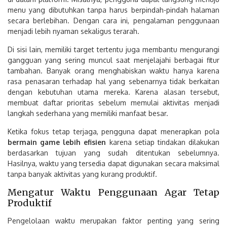
menu yang dibutuhkan tanpa harus berpindah-pindah halaman
secara berlebihan. Dengan cara ini, pengalaman penggunaan
menjadi lebih nyaman sekaligus terarah.
Di sisi lain, memiliki target tertentu juga membantu mengurangi
gangguan yang sering muncul saat menjelajahi berbagai fitur
tambahan. Banyak orang menghabiskan waktu hanya karena
rasa penasaran terhadap hal yang sebenarnya tidak berkaitan
dengan kebutuhan utama mereka. Karena alasan tersebut,
membuat daftar prioritas sebelum memulai aktivitas menjadi
langkah sederhana yang memiliki manfaat besar.
Ketika fokus tetap terjaga, pengguna dapat menerapkan pola
bermain game lebih efisien
karena setiap tindakan dilakukan
berdasarkan tujuan yang sudah ditentukan sebelumnya.
Hasilnya, waktu yang tersedia dapat digunakan secara maksimal
tanpa banyak aktivitas yang kurang produktif.
Mengatur Waktu Penggunaan Agar Tetap
Produktif
Pengelolaan waktu merupakan faktor penting yang sering