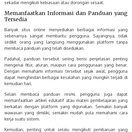
sekadar mengikuti kebiasaan atau dorongan sesaat.
Memanfaatkan Informasi dan Panduan yang
Tersedia
Banyak situs online menyediakan berbagai informasi yang
sebenarnya sangat membantu pengguna. Sayangnya, tidak
sedikit orang yang langsung menggunakan platform tanpa
membaca panduan yang telah disediakan.
Padahal, panduan tersebut sering berisi penjelasan penting
mengenai fitur, aturan, maupun cara penggunaan yang benar.
Dengan memahami informasi tersebut sejak awal, pengguna
dapat menghindari berbagai kesalahan yang mungkin terjadi di
kemudian hari.
Selain membaca panduan resmi, pengguna juga dapat
memanfaatkan artikel edukatif atau materi pembelajaran yang
berkaitan dengan platform yang digunakan. Semakin banyak
wawasan yang dimiliki, semakin mudah pula memahami cara
kerja suatu sistem.
Kemudian, penting untuk selalu mengikuti pembaruan yang