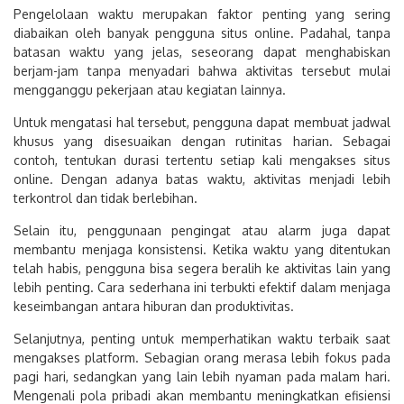
Pengelolaan waktu merupakan faktor penting yang sering
diabaikan oleh banyak pengguna situs online. Padahal, tanpa
batasan waktu yang jelas, seseorang dapat menghabiskan
berjam-jam tanpa menyadari bahwa aktivitas tersebut mulai
mengganggu pekerjaan atau kegiatan lainnya.
Untuk mengatasi hal tersebut, pengguna dapat membuat jadwal
khusus yang disesuaikan dengan rutinitas harian. Sebagai
contoh, tentukan durasi tertentu setiap kali mengakses situs
online. Dengan adanya batas waktu, aktivitas menjadi lebih
terkontrol dan tidak berlebihan.
Selain itu, penggunaan pengingat atau alarm juga dapat
membantu menjaga konsistensi. Ketika waktu yang ditentukan
telah habis, pengguna bisa segera beralih ke aktivitas lain yang
lebih penting. Cara sederhana ini terbukti efektif dalam menjaga
keseimbangan antara hiburan dan produktivitas.
Selanjutnya, penting untuk memperhatikan waktu terbaik saat
mengakses platform. Sebagian orang merasa lebih fokus pada
pagi hari, sedangkan yang lain lebih nyaman pada malam hari.
Mengenali pola pribadi akan membantu meningkatkan efisiensi