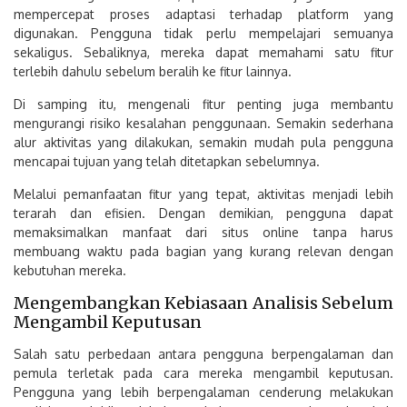
mempercepat proses adaptasi terhadap platform yang
digunakan. Pengguna tidak perlu mempelajari semuanya
sekaligus. Sebaliknya, mereka dapat memahami satu fitur
terlebih dahulu sebelum beralih ke fitur lainnya.
Di samping itu, mengenali fitur penting juga membantu
mengurangi risiko kesalahan penggunaan. Semakin sederhana
alur aktivitas yang dilakukan, semakin mudah pula pengguna
mencapai tujuan yang telah ditetapkan sebelumnya.
Melalui pemanfaatan fitur yang tepat, aktivitas menjadi lebih
terarah dan efisien. Dengan demikian, pengguna dapat
memaksimalkan manfaat dari situs online tanpa harus
membuang waktu pada bagian yang kurang relevan dengan
kebutuhan mereka.
Mengembangkan Kebiasaan Analisis Sebelum
Mengambil Keputusan
Salah satu perbedaan antara pengguna berpengalaman dan
pemula terletak pada cara mereka mengambil keputusan.
Pengguna yang lebih berpengalaman cenderung melakukan