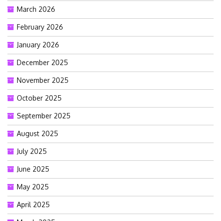
March 2026
February 2026
January 2026
December 2025
November 2025
October 2025
September 2025
August 2025
July 2025
June 2025
May 2025
April 2025