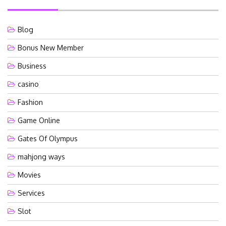
Blog
Bonus New Member
Business
casino
Fashion
Game Online
Gates Of Olympus
mahjong ways
Movies
Services
Slot