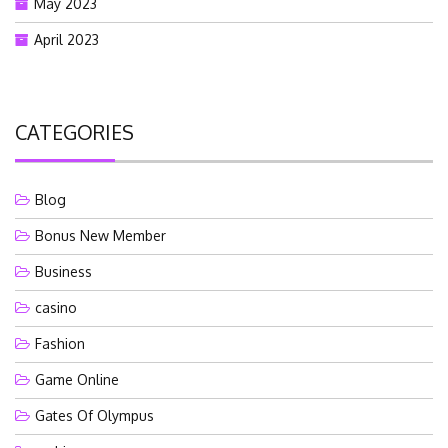
May 2023
April 2023
CATEGORIES
Blog
Bonus New Member
Business
casino
Fashion
Game Online
Gates Of Olympus