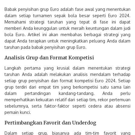
Babak penyisihan grup Euro adalah fase awal yang menentukan
dalam setiap turnamen sepak bola besar seperti Euro 2024.
Memahami strategi taruhan yang tepat di fase ini dapat
memberi Anda keunggulan untuk meraih keuntungan dalam judi
bola Euro. Artikel ini akan membahas berbagai strategi yang
dapat Anda terapkan untuk meningkatkan peluang Anda dalam
taruhan pada babak penyisihan grup Euro.
Analisis Grup dan Format Kompetisi
Langkah pertama yang krusial dalam menentukan strategi
taruhan Anda adalah melakukan analisis mendalam terhadap
setiap grup penyisihan dan format kompetisi Euro 2024. Setiap
grup terdiri dari empat tim yang berkompetisi satu sama lain
dalam pertandingan kandang-tandang. Anda perlu
memperhatikan kekuatan relatif dari setiap tim, rekor pertemuan
sebelumnya, serta faktor-faktor seperti cedera atau absensi
pemain kunci.
Pertimbangkan Favorit dan Underdog
Dalam setiap grup, biasanya ada tim-tim favorit yang