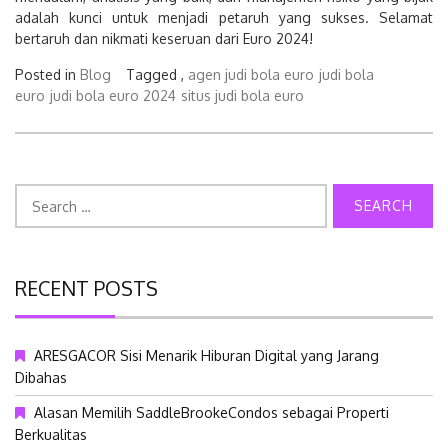
adalah kunci untuk menjadi petaruh yang sukses. Selamat
bertaruh dan nikmati keseruan dari Euro 2024!
Posted in
Blog
Tagged ,
agen judi bola euro
judi bola
euro
judi bola euro 2024
situs judi bola euro
Search
for:
RECENT POSTS
ARESGACOR Sisi Menarik Hiburan Digital yang Jarang
Dibahas
Alasan Memilih SaddleBrookeCondos sebagai Properti
Berkualitas