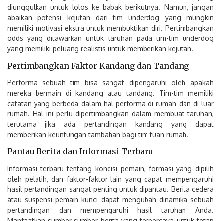
diunggulkan untuk lolos ke babak berikutnya. Namun, jangan
abaikan potensi kejutan dari tim underdog yang mungkin
memiliki motivasi ekstra untuk membuktikan diri. Pertimbangkan
odds yang ditawarkan untuk taruhan pada tim-tim underdog
yang memiliki peluang realistis untuk memberikan kejutan.
Pertimbangkan Faktor Kandang dan Tandang
Performa sebuah tim bisa sangat dipengaruhi oleh apakah
mereka bermain di kandang atau tandang. Tim-tim memiliki
catatan yang berbeda dalam hal performa di rumah dan di luar
rumah. Hal ini perlu dipertimbangkan dalam membuat taruhan,
terutama jika ada pertandingan kandang yang dapat
memberikan keuntungan tambahan bagi tim tuan rumah.
Pantau Berita dan Informasi Terbaru
Informasi terbaru tentang kondisi pemain, formasi yang dipilih
oleh pelatih, dan faktor-faktor lain yang dapat mempengaruhi
hasil pertandingan sangat penting untuk dipantau. Berita cedera
atau suspensi pemain kunci dapat mengubah dinamika sebuah
pertandingan dan mempengaruhi hasil taruhan Anda.
Manfaatkan sumber-sumber berita yang terpercaya untuk tetap