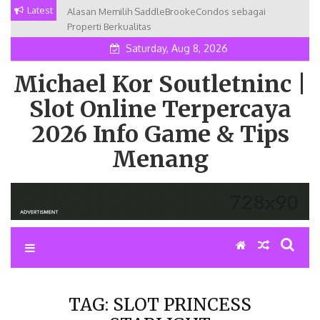
Skip
Latest
Alasan Memilih SaddleBrookeCondos sebagai
Ragam Keunggulan SmokeshopClinton untuk
to
Properti Berkualitas
Kebutuhan Masa Kini
content
Saturday, Aug 8, 2026
Michael Kor Soutletninc |
Slot Online Terpercaya
2026 Info Game & Tips
Menang
TAG:
SLOT PRINCESS