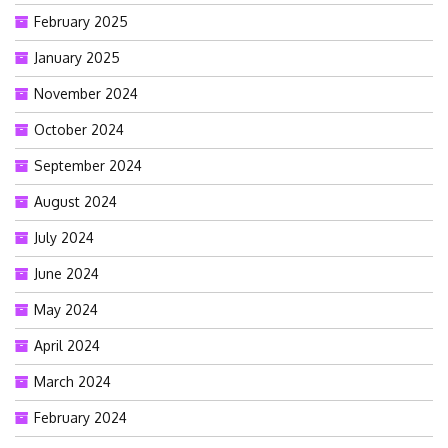
February 2025
January 2025
November 2024
October 2024
September 2024
August 2024
July 2024
June 2024
May 2024
April 2024
March 2024
February 2024