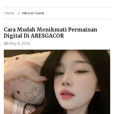
Home
Hiburan Game
Cara Mudah Menikmati Permainan
Digital Di ARESGACOR
On
May 8, 2026