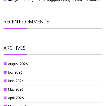
RECENT COMMENTS
ARCHIVES
August 2026
July 2026
June 2026
May 2026
April 2026