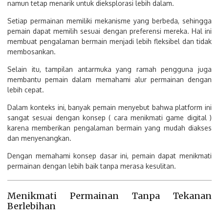
namun tetap menarik untuk dieksplorasi lebih dalam.
Setiap permainan memiliki mekanisme yang berbeda, sehingga
pemain dapat memilih sesuai dengan preferensi mereka. Hal ini
membuat pengalaman bermain menjadi lebih fleksibel dan tidak
membosankan.
Selain itu, tampilan antarmuka yang ramah pengguna juga
membantu pemain dalam memahami alur permainan dengan
lebih cepat.
Dalam konteks ini, banyak pemain menyebut bahwa platform ini
sangat sesuai dengan konsep ( cara menikmati game digital )
karena memberikan pengalaman bermain yang mudah diakses
dan menyenangkan.
Dengan memahami konsep dasar ini, pemain dapat menikmati
permainan dengan lebih baik tanpa merasa kesulitan.
Menikmati Permainan Tanpa Tekanan
Berlebihan