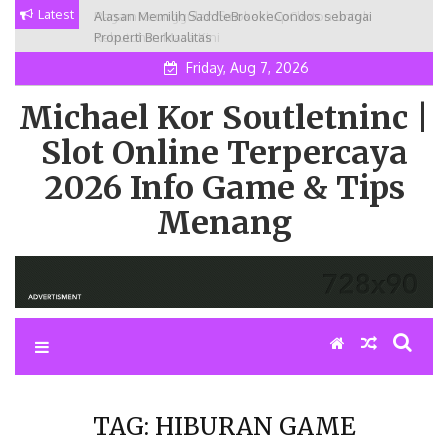
Skip
Latest
Alasan Memilih SaddleBrookeCondos sebagai
Ragam Keunggulan SmokeshopClinton untuk
to
Properti Berkualitas
Kebutuhan Masa Kini
content
Friday, Aug 7, 2026
Michael Kor Soutletninc |
Slot Online Terpercaya
2026 Info Game & Tips
Menang
TAG:
HIBURAN GAME