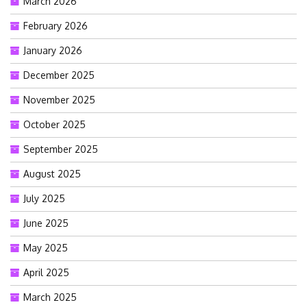
March 2026
February 2026
January 2026
December 2025
November 2025
October 2025
September 2025
August 2025
July 2025
June 2025
May 2025
April 2025
March 2025