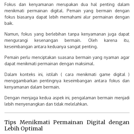
Fokus dan kenyamanan merupakan dua hal penting dalam
menikmati permainan digital. Pemain yang bermain dengan
fokus biasanya dapat lebih memahami alur permainan dengan
baik.
Namun, fokus yang berlebihan tanpa kenyamanan juga dapat
mengurangi kesenangan bermain. Oleh karena itu,
keseimbangan antara keduanya sangat penting.
Pemain perlu menciptakan suasana bermain yang nyaman agar
dapat menikmati permainan dengan maksimal.
Dalam konteks ini, istilah ( cara menikmati game digital )
menggambarkan pentingnya keseimbangan antara fokus dan
kenyamanan dalam bermain.
Dengan menjaga kedua aspek ini, pengalaman bermain menjadi
lebih menyenangkan dan tidak melelahkan.
Tips Menikmati Permainan Digital dengan
Lebih Optimal