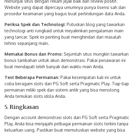
menunjuk situs dengan rekam jejak baik dan review positif.
Website yang dapat dipercaya umumnya punya lisensi sah dan
prosedur keamanan yang bagus buat perlindungan data Anda.
Periksa Spek dan Technologi:
Putuskan blog yang tawarkan
technologi anti rungkaid untuk meyakinkan pengalaman main
yang lancar. Spek ini penting buat menghindari dari masalah
tehnis sepanjang main.
Memakai Bonus dan Promo:
Sejumlah situs mungkin tawarkan
bonus tambahan untuk akun demonstrasi. Pakai penawaran ini
buat mendapati lebih banyak dari waktu main Anda.
Test Beberapa Permainan:
Pakai kesempatan kali ini untuk
coba beragam slots dari PG Soft serta Pragmatic Play. Tiap-tiap
permainan miliki spek dan sistem antik yang bisa menolong
Anda temukan slots idola Anda.
5. Ringkasan
Dengan account demonstrasi slots dari PG Soft serta Pragmatic
Play, Anda bisa menjajahi pelbagai permainan slots terkini tanpa
keluarkan uang. Pastikan buat memutuskan website yang bisa