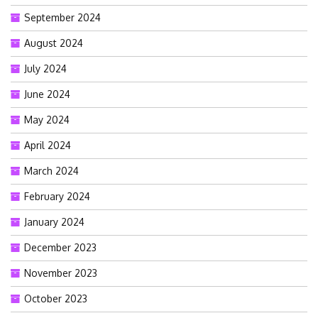
September 2024
August 2024
July 2024
June 2024
May 2024
April 2024
March 2024
February 2024
January 2024
December 2023
November 2023
October 2023