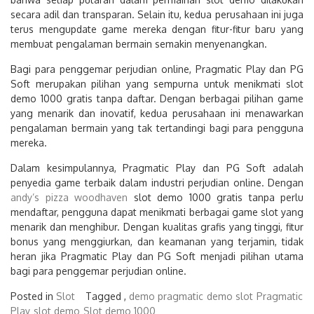
secara adil dan transparan. Selain itu, kedua perusahaan ini juga
terus mengupdate game mereka dengan fitur-fitur baru yang
membuat pengalaman bermain semakin menyenangkan.
Bagi para penggemar perjudian online, Pragmatic Play dan PG
Soft merupakan pilihan yang sempurna untuk menikmati slot
demo 1000 gratis tanpa daftar. Dengan berbagai pilihan game
yang menarik dan inovatif, kedua perusahaan ini menawarkan
pengalaman bermain yang tak tertandingi bagi para pengguna
mereka.
Dalam kesimpulannya, Pragmatic Play dan PG Soft adalah
penyedia game terbaik dalam industri perjudian online. Dengan
andy’s pizza woodhaven
slot demo 1000 gratis tanpa perlu
mendaftar, pengguna dapat menikmati berbagai game slot yang
menarik dan menghibur. Dengan kualitas grafis yang tinggi, fitur
bonus yang menggiurkan, dan keamanan yang terjamin, tidak
heran jika Pragmatic Play dan PG Soft menjadi pilihan utama
bagi para penggemar perjudian online.
Posted in
Slot
Tagged ,
demo pragmatic
demo slot
Pragmatic
Play
slot demo
Slot demo 1000