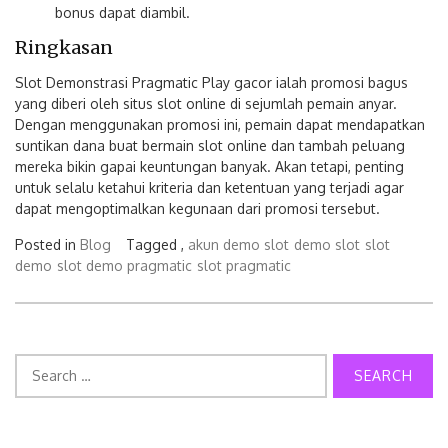
bonus dapat diambil.
Ringkasan
Slot Demonstrasi Pragmatic Play gacor ialah promosi bagus
yang diberi oleh situs slot online di sejumlah pemain anyar.
Dengan menggunakan promosi ini, pemain dapat mendapatkan
suntikan dana buat bermain slot online dan tambah peluang
mereka bikin gapai keuntungan banyak. Akan tetapi, penting
untuk selalu ketahui kriteria dan ketentuan yang terjadi agar
dapat mengoptimalkan kegunaan dari promosi tersebut.
Posted in
Blog
Tagged ,
akun demo slot
demo slot
slot
demo
slot demo pragmatic
slot pragmatic
Search
for: