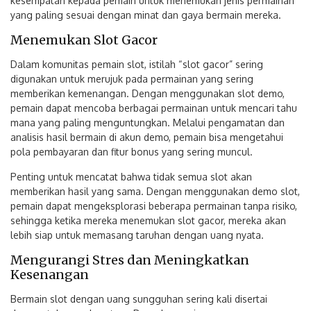
kesempatan kepada pemain untuk menemukan jenis permainan
yang paling sesuai dengan minat dan gaya bermain mereka.
Menemukan Slot Gacor
Dalam komunitas pemain slot, istilah “slot gacor” sering
digunakan untuk merujuk pada permainan yang sering
memberikan kemenangan. Dengan menggunakan slot demo,
pemain dapat mencoba berbagai permainan untuk mencari tahu
mana yang paling menguntungkan. Melalui pengamatan dan
analisis hasil bermain di akun demo, pemain bisa mengetahui
pola pembayaran dan fitur bonus yang sering muncul.
Penting untuk mencatat bahwa tidak semua slot akan
memberikan hasil yang sama. Dengan menggunakan demo slot,
pemain dapat mengeksplorasi beberapa permainan tanpa risiko,
sehingga ketika mereka menemukan slot gacor, mereka akan
lebih siap untuk memasang taruhan dengan uang nyata.
Mengurangi Stres dan Meningkatkan
Kesenangan
Bermain slot dengan uang sungguhan sering kali disertai