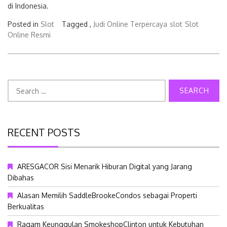
di Indonesia.
Posted in
Slot
Tagged ,
Judi Online Terpercaya
slot
Slot
Online Resmi
Search
for:
RECENT POSTS
ARESGACOR Sisi Menarik Hiburan Digital yang Jarang
Dibahas
Alasan Memilih SaddleBrookeCondos sebagai Properti
Berkualitas
Ragam Keunggulan SmokeshopClinton untuk Kebutuhan