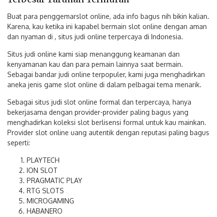
Buat para penggemarslot online, ada info bagus nih bikin kalian.
Karena, kau ketika ini kapabel bermain slot online dengan aman
dan nyaman di , situs judi online terpercaya di Indonesia.
Situs judi online kami siap menanggung keamanan dan
kenyamanan kau dan para pemain lainnya saat bermain.
Sebagai bandar judi online terpopuler, kami juga menghadirkan
aneka jenis game slot online di dalam pelbagai tema menarik.
Sebagai situs judi slot online formal dan terpercaya, hanya
bekerjasama dengan provider-provider paling bagus yang
menghadirkan koleksi slot berlisensi formal untuk kau mainkan.
Provider slot online uang autentik dengan reputasi paling bagus
seperti:
PLAYTECH
ION SLOT
PRAGMATIC PLAY
RTG SLOTS
MICROGAMING
HABANERO