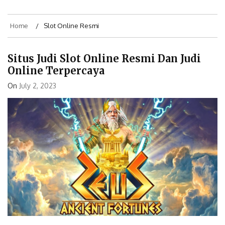
Home
Slot Online Resmi
Situs Judi Slot Online Resmi Dan Judi
Online Terpercaya
On
July 2, 2023