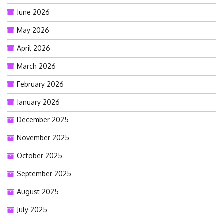
June 2026
May 2026
April 2026
March 2026
February 2026
January 2026
December 2025
November 2025
October 2025
September 2025
August 2025
July 2025