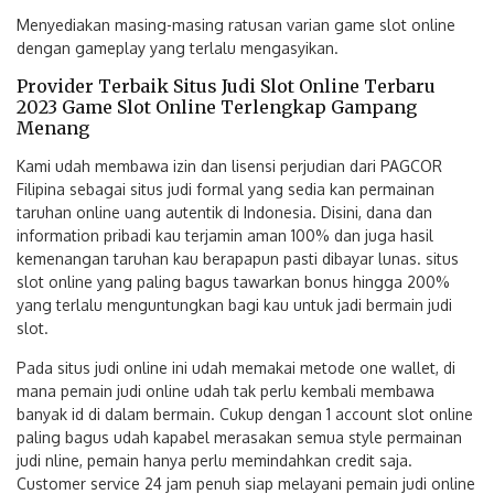
Menyediakan masing-masing ratusan varian game slot online
dengan gameplay yang terlalu mengasyikan.
Provider Terbaik Situs Judi Slot Online Terbaru
2023 Game Slot Online Terlengkap Gampang
Menang
Kami udah membawa izin dan lisensi perjudian dari PAGCOR
Filipina sebagai situs judi formal yang sedia kan permainan
taruhan online uang autentik di Indonesia. Disini, dana dan
information pribadi kau terjamin aman 100% dan juga hasil
kemenangan taruhan kau berapapun pasti dibayar lunas. situs
slot online yang paling bagus tawarkan bonus hingga 200%
yang terlalu menguntungkan bagi kau untuk jadi bermain judi
slot.
Pada situs judi online ini udah memakai metode one wallet, di
mana pemain judi online udah tak perlu kembali membawa
banyak id di dalam bermain. Cukup dengan 1 account slot online
paling bagus udah kapabel merasakan semua style permainan
judi nline, pemain hanya perlu memindahkan credit saja.
Customer service 24 jam penuh siap melayani pemain judi online