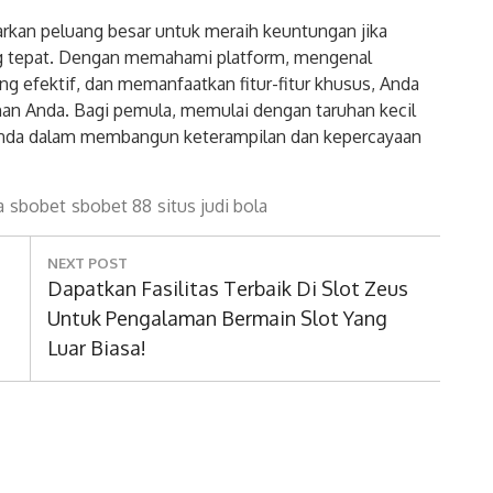
rkan peluang besar untuk meraih keuntungan jika
ng tepat. Dengan memahami platform, mengenal
ng efektif, dan memanfaatkan fitur-fitur khusus, Anda
an Anda. Bagi pemula, memulai dengan taruhan kecil
Anda dalam membangun keterampilan dan kepercayaan
a
sbobet
sbobet 88
situs judi bola
NEXT POST
Next
Dapatkan Fasilitas Terbaik Di Slot Zeus
Post:
Untuk Pengalaman Bermain Slot Yang
Luar Biasa!