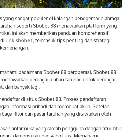
as yang sangat populer di kalangan penggemar olahraga
 taruhan seperti Sbobet 88 menawarkan platform yang
 Artikel ini akan memberikan panduan komprehensif
 di
link sbobet
, termasuk tips penting dan strategi
 kemenangan.
emahami bagaimana Sbobet 88 beroperasi. Sbobet 88
g menawarkan berbagai pilihan taruhan untuk berbagai
t, dan banyak lagi.
endaftar di situs Sbobet 88. Proses pendaftaran
ngan informasi pribadi dan membuat akun. Setelah
bagai fitur dan pasar taruhan yang ditawarkan oleh
akan antarmuka yang ramah pengguna dengan fitur-fitur
ndingan, dan opsi taruhan yang luas. Memahami