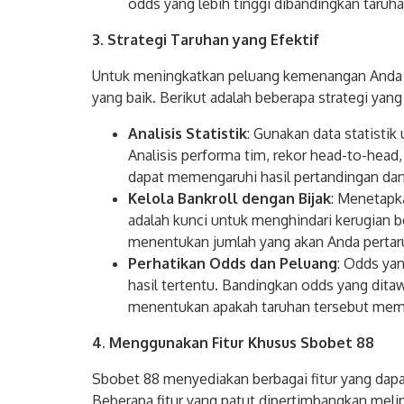
odds yang lebih tinggi dibandingkan taruha
3. Strategi Taruhan yang Efektif
Untuk meningkatkan peluang kemenangan Anda di
yang baik. Berikut adalah beberapa strategi ya
Analisis Statistik
: Gunakan data statisti
Analisis performa tim, rekor head-to-head,
dapat memengaruhi hasil pertandingan da
Kelola Bankroll dengan Bijak
: Menetapk
adalah kunci untuk menghindari kerugian b
menentukan jumlah yang akan Anda pertaru
Perhatikan Odds dan Peluang
: Odds ya
hasil tertentu. Bandingkan odds yang dita
menentukan apakah taruhan tersebut memili
4. Menggunakan Fitur Khusus Sbobet 88
Sbobet 88 menyediakan berbagai fitur yang dap
Beberapa fitur yang patut dipertimbangkan melip