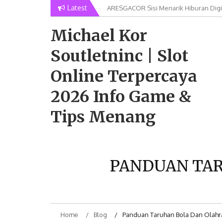
Skip
Latest
ARESGACOR Sisi Menarik Hiburan Digit
Alasan Memilih SaddleBrookeCondos se
to
content
Michael Kor
Soutletninc | Slot
Online Terpercaya
2026 Info Game &
Tips Menang
PANDUAN TAR
Home
Blog
Panduan Taruhan Bola Dan Olahr