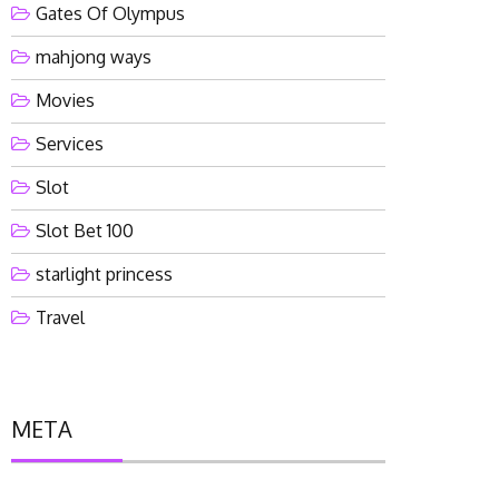
Gates Of Olympus
mahjong ways
Movies
Services
Slot
Slot Bet 100
starlight princess
Travel
META