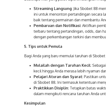
Streaming Langsung
: Jika Sbobet 88 me
ini untuk menonton pertandingan secara l
baik tentang permainan dan membantu And
Pembaruan dan Notifikasi
: Aktifkan pem
terbaru tentang pertandingan, odds, dan h
dengan perkembangan terkini dan membuat
5. Tips untuk Pemula
Bagi Anda yang baru memulai taruhan di Sbobet 8
Mulailah dengan Taruhan Kecil
: Sebaga
kecil hingga Anda merasa lebih nyaman da
Pelajari Aturan dan Syarat
: Pastikan un
di Sbobet 88. Ini termasuk ketentuan men
Praktikkan Disiplin
: Tetapkan batas waktu
dalam mengikuti rencana taruhan Anda unt
Kesimpulan