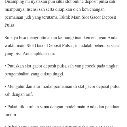
Disamping itu nyatakan pun situs slot online deposit pulsa sah
mempunyai lisensi sah serta dirapikan oleh kewenangan
permainan judi yang terutama.Taktik Main Slot Gacor Deposit
Pulsa
Supaya bisa mengoptimalkan kemungkinan kemenangan Anda
waktu main Slot Gacor Deposit Pulsa , ini adalah beberapa siasat
yang bisa Anda aplikasikan:
• Putuskan slot gacor deposit pulsa sah yang cocok pada tingkat
pengembalian yang cukup tinggi.
• Mengatur dan atur modal permainan di slot gacor deposit pulsa
sah dengan arif.
• Pakai trik taruhan sama dengan model main Anda dan panduan
umum.
• Pakai bonus serta promo yang ditawari oleh situs slot gacor