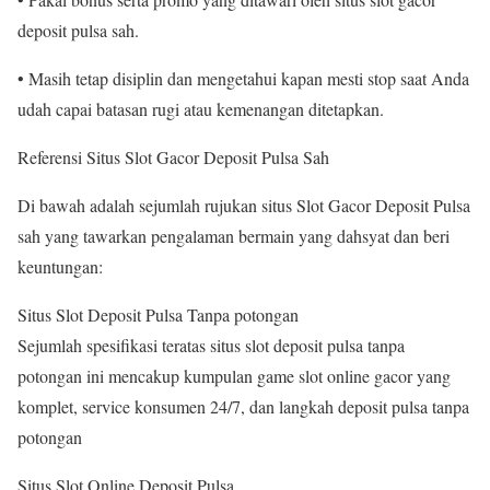
deposit pulsa sah.
• Masih tetap disiplin dan mengetahui kapan mesti stop saat Anda
udah capai batasan rugi atau kemenangan ditetapkan.
Referensi Situs Slot Gacor Deposit Pulsa Sah
Di bawah adalah sejumlah rujukan situs Slot Gacor Deposit Pulsa
sah yang tawarkan pengalaman bermain yang dahsyat dan beri
keuntungan:
Situs Slot Deposit Pulsa Tanpa potongan
Sejumlah spesifikasi teratas situs slot deposit pulsa tanpa
potongan ini mencakup kumpulan game slot online gacor yang
komplet, service konsumen 24/7, dan langkah deposit pulsa tanpa
potongan
Situs Slot Online Deposit Pulsa