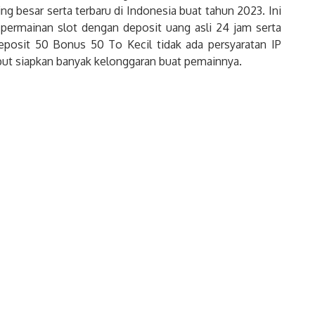
 besar serta terbaru di Indonesia buat tahun 2023. Ini
 permainan slot dengan deposit uang asli 24 jam serta
eposit 50 Bonus 50 To Kecil tidak ada persyaratan IP
ebut siapkan banyak kelonggaran buat pemainnya.