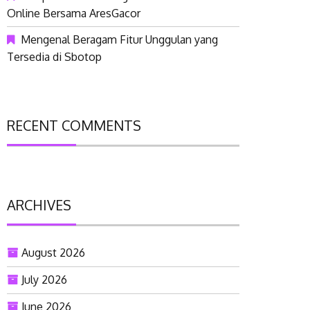
Online Bersama AresGacor
Mengenal Beragam Fitur Unggulan yang
Tersedia di Sbotop
RECENT COMMENTS
ARCHIVES
August 2026
July 2026
June 2026