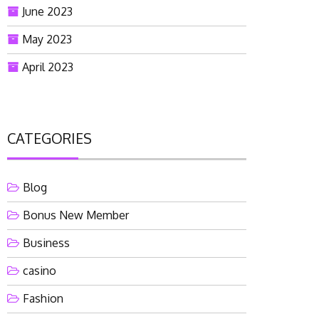
June 2023
May 2023
April 2023
CATEGORIES
Blog
Bonus New Member
Business
casino
Fashion