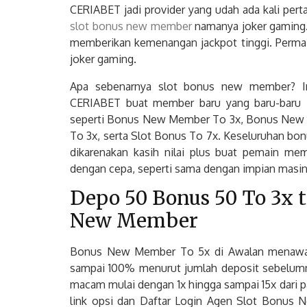
CERIABET jadi provider yang udah ada kali p
slot bonus new member
namanya joker gaming. 
memberikan kemenangan jackpot tinggi. Permain
joker gaming.
Apa sebenarnya slot bonus new member? In
CERIABET buat member baru yang baru-baru i
seperti Bonus New Member To 3x, Bonus New
To 3x, serta Slot Bonus To 7x. Keseluruhan bonu
dikarenakan kasih nilai plus buat pemain m
dengan cepa, seperti sama dengan impian masi
Depo 50 Bonus 50 To 3x t
New Member
Bonus New Member To 5x di Awalan menawark
sampai 100% menurut jumlah deposit sebelumny
macam mulai dengan 1x hingga sampai 15x dari p
link opsi dan Daftar Login Agen Slot Bonus N