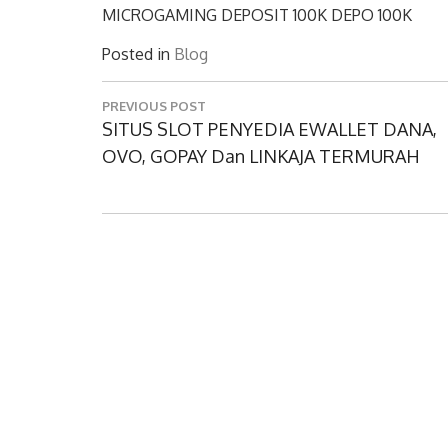
MICROGAMING DEPOSIT 100K DEPO 100K
Posted in
Blog
Post
PREVIOUS POST
navigation
Previous
SITUS SLOT PENYEDIA EWALLET DANA,
Post:
OVO, GOPAY Dan LINKAJA TERMURAH