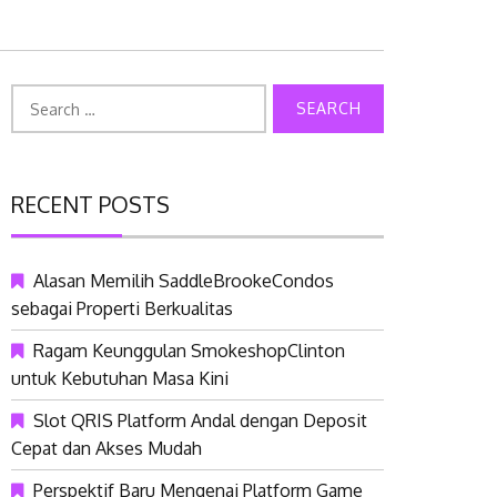
Search
for:
RECENT POSTS
Alasan Memilih SaddleBrookeCondos
sebagai Properti Berkualitas
Ragam Keunggulan SmokeshopClinton
untuk Kebutuhan Masa Kini
Slot QRIS Platform Andal dengan Deposit
Cepat dan Akses Mudah
Perspektif Baru Mengenai Platform Game