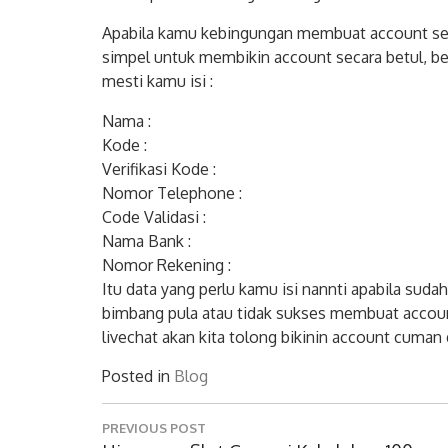
Apabila kamu kebingungan membuat account sec
simpel untuk membikin account secara betul, ber
mesti kamu isi :
Nama :
Kode :
Verifikasi Kode :
Nomor Telephone :
Code Validasi :
Nama Bank :
Nomor Rekening :
Itu data yang perlu kamu isi nannti apabila suda
bimbang pula atau tidak sukses membuat accou
livechat akan kita tolong bikinin account cuman 
Posted in
Blog
Post
PREVIOUS POST