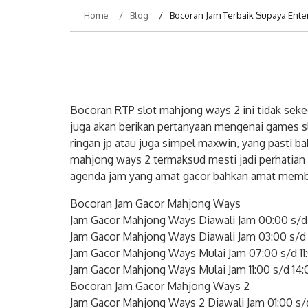
Home
Blog
Bocoran Jam Terbaik Supaya Ent
Bocoran RTP slot mahjong ways 2 ini tidak se
juga akan berikan pertanyaan mengenai games s
ringan jp atau juga simpel maxwin, yang pasti b
mahjong ways 2 termaksud mesti jadi perhatian bi
agenda jam yang amat gacor bahkan amat membah
Bocoran Jam Gacor Mahjong Ways
Jam Gacor Mahjong Ways Diawali Jam 00:00 s/d
Jam Gacor Mahjong Ways Diawali Jam 03:00 s/d
Jam Gacor Mahjong Ways Mulai Jam 07:00 s/d 11
Jam Gacor Mahjong Ways Mulai Jam 11:00 s/d 14:
Bocoran Jam Gacor Mahjong Ways 2
Jam Gacor Mahjong Ways 2 Diawali Jam 01:00 s/