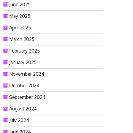
June 2025
May 2025
April 2025
March 2025
February 2025
January 2025
November 2024
October 2024
September 2024
August 2024
July 2024
June 2024