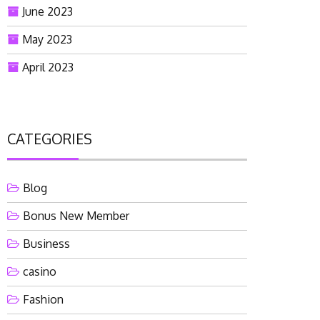
June 2023
May 2023
April 2023
CATEGORIES
Blog
Bonus New Member
Business
casino
Fashion