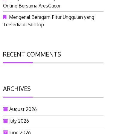
Online Bersama AresGacor
Mengenal Beragam Fitur Unggulan yang
Tersedia di Sbotop
RECENT COMMENTS
ARCHIVES
August 2026
July 2026
June 2026