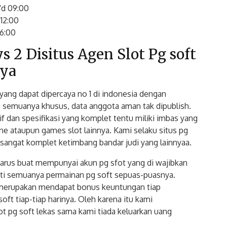
/d 09:00
12:00
16:00
 2 Disitus Agen Slot Pg soft
aya
yang dapat dipercaya no 1 di indonesia dengan
 semuanya khusus, data anggota aman tak dipublish.
 dan spesifikasi yang komplet tentu miliki imbas yang
ine ataupun games slot lainnya. Kami selaku situs pg
sangat komplet ketimbang bandar judi yang lainnyaa.
arus buat mempunyai akun pg sfot yang di wajibkan
mati semuanya permainan pg soft sepuas-puasnya.
i merupakan mendapat bonus keuntungan tiap
oft tiap-tiap harinya. Oleh karena itu kami
 pg soft lekas sama kami tiada keluarkan uang