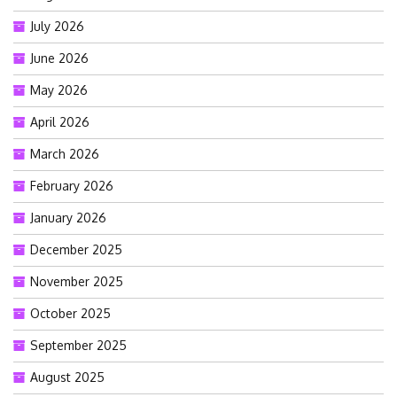
July 2026
June 2026
May 2026
April 2026
March 2026
February 2026
January 2026
December 2025
November 2025
October 2025
September 2025
August 2025