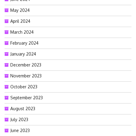
May 2024
April 2024
March 2024
February 2024
January 2024
December 2023
November 2023
October 2023
September 2023
August 2023
July 2023
June 2023