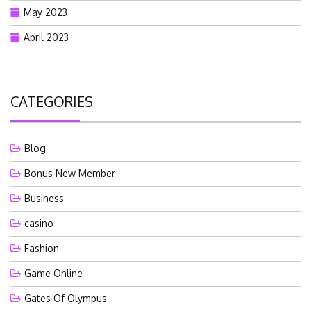
May 2023
April 2023
CATEGORIES
Blog
Bonus New Member
Business
casino
Fashion
Game Online
Gates Of Olympus