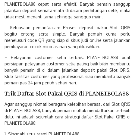
PLANETBOLA88 cepat serta efektif. Banyak pemain sanggup
jalankan deposit semata-mata di dalam perhitungan detik, maka
tidak mesti menanti lama sehingga sanggup main.
– Keluasaan pemanfaatan: Proses deposit pakai Slot QRIS
begitu enteng serta simple. Banyak pemain cuma perlu
menelusuri code QR yang siap di situs judi online serta jalankan
pembayaran cocok mirip arahan yang dikasihkan.
– Pelayanan customer setia terbaik: PLANETBOLA88 buat
persiapan pelayanan customer setia paling baik bikin membantu
banyak pemain di di dalam jalankan deposit pakai Slot QRIS.
Klub fasilitas customer yang profesional siap membantu banyak
pemain pas 24 jam penuh sehari-hari.
Trik Daftar Slot Pakai QRIS di PLANETBOLA88
Agar sanggup nikmati beragam kelebihan berasal dari Slot QRIS
di PLANETBOLA88, banyak pemain mutlak mendaftarkan terlebih
dulu. Ini adalah sejumlah cara strategi daftar Slot Pakai QRIS di
PLANETBOLA88:
1. Singgahi situs resmi PLANETBOLA88.