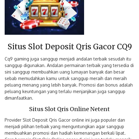
Situs Slot Deposit Qris Gacor CQ9
Cq9 gaming juga sanggup menjadi andalan terbaik sesudah itu
sanggup digunakan. Andalan permainan terbaik yang tersedia di
sini sanggup membuahkan uang lumayan banyak dan besar
sebab memudahkan kamu untuk sanggup meraih dan meraih
peluang menang yang lebih banyak. Promosi dan bonus adalah
peluang keuntungan yang terlalu menjanjikan juga sanggup
dimanfaatkan.
Situs Slot Qris Online Netent
Provider Slot Deposit Qris Gacor online ini juga populer dan
menjadi pilihan terbaik yang menguntungkan agar sanggup
membuahkan promosi dan hadiah kemenangan berkali lipat.