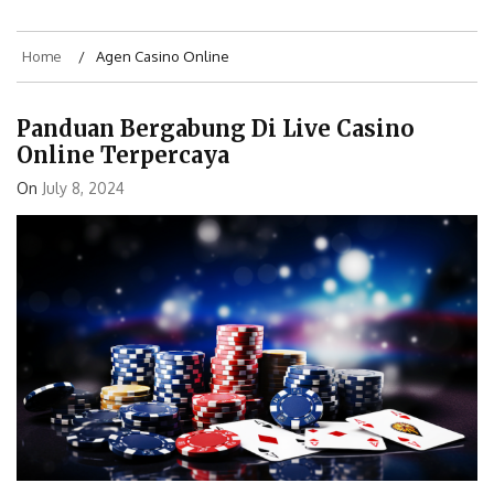
Home
Agen Casino Online
Panduan Bergabung Di Live Casino
Online Terpercaya
On
July 8, 2024