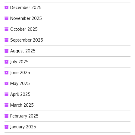
December 2025
November 2025
October 2025
September 2025
August 2025
July 2025
June 2025
May 2025
April 2025
March 2025
February 2025
January 2025