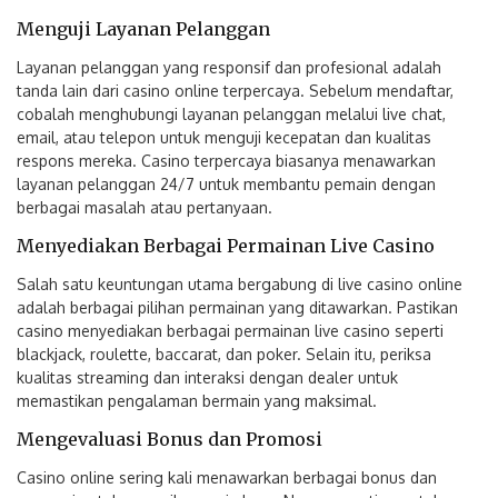
Menguji Layanan Pelanggan
Layanan pelanggan yang responsif dan profesional adalah
tanda lain dari casino online terpercaya. Sebelum mendaftar,
cobalah menghubungi layanan pelanggan melalui live chat,
email, atau telepon untuk menguji kecepatan dan kualitas
respons mereka. Casino terpercaya biasanya menawarkan
layanan pelanggan 24/7 untuk membantu pemain dengan
berbagai masalah atau pertanyaan.
Menyediakan Berbagai Permainan Live Casino
Salah satu keuntungan utama bergabung di live casino online
adalah berbagai pilihan permainan yang ditawarkan. Pastikan
casino menyediakan berbagai permainan live casino seperti
blackjack, roulette, baccarat, dan poker. Selain itu, periksa
kualitas streaming dan interaksi dengan dealer untuk
memastikan pengalaman bermain yang maksimal.
Mengevaluasi Bonus dan Promosi
Casino online sering kali menawarkan berbagai bonus dan