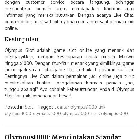
dengan customer service secara langsung, sehingga
memudahkan pemain untuk mendapatkan bantuan atau
informasi yang mereka butuhkan. Dengan adanya Live Chat,
pemain dapat merasa lebih nyaman dan aman saat bermain judi
online.
Kesimpulan
Olympus Slot adalah game slot online yang menarik dan
mengasyikkan, dengan kesempatan untuk meraih Maxwin
hingga x1000. Dengan fitur-fitur menarik yang dimilikinya, game
ini menjadi salah satu game slot terbaik di pasaran saat ini.
Pentingnya Live Chat dalam permainan judi online juga turut
meningkatkan kualitas pengalaman bermain pemain. Jadi,
tunggu apalagi? Ayo cobalah keberuntungan Anda di Olympus
Slot dan raih kemenangan besar!
Posted in
Slot
Tagged ,
daftar olympus1000
link
olympus1000
olympus 1000
olympus1000
situs olympus1000
Olympus1000: Menciptakan Standar