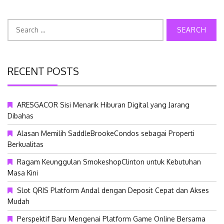
Search
for:
RECENT POSTS
ARESGACOR Sisi Menarik Hiburan Digital yang Jarang
Dibahas
Alasan Memilih SaddleBrookeCondos sebagai Properti
Berkualitas
Ragam Keunggulan SmokeshopClinton untuk Kebutuhan
Masa Kini
Slot QRIS Platform Andal dengan Deposit Cepat dan Akses
Mudah
Perspektif Baru Mengenai Platform Game Online Bersama