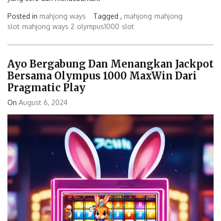
Posted in
mahjong ways
Tagged ,
mahjong
mahjong
slot
mahjong ways 2
olympus1000
slot
Ayo Bergabung Dan Menangkan Jackpot
Bersama Olympus 1000 MaxWin Dari
Pragmatic Play
On
August 6, 2024