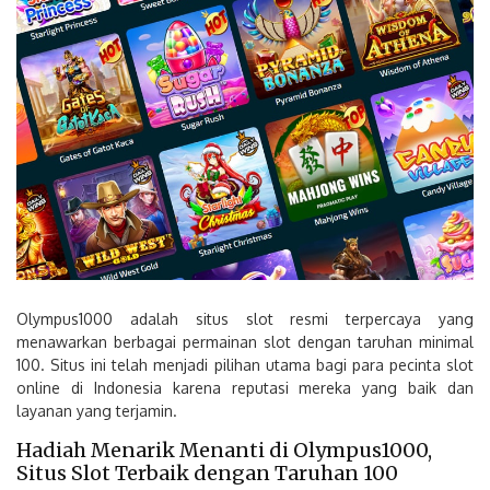
Olympus1000 adalah situs slot resmi terpercaya yang
menawarkan berbagai permainan slot dengan taruhan minimal
100. Situs ini telah menjadi pilihan utama bagi para pecinta slot
online di Indonesia karena reputasi mereka yang baik dan
layanan yang terjamin.
Hadiah Menarik Menanti di Olympus1000,
Situs Slot Terbaik dengan Taruhan 100