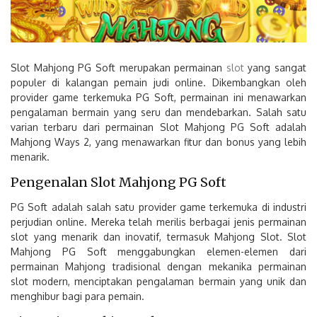
Slot Mahjong PG Soft merupakan permainan
slot
yang sangat
populer di kalangan pemain judi online. Dikembangkan oleh
provider game terkemuka PG Soft, permainan ini menawarkan
pengalaman bermain yang seru dan mendebarkan. Salah satu
varian terbaru dari permainan Slot Mahjong PG Soft adalah
Mahjong Ways 2, yang menawarkan fitur dan bonus yang lebih
menarik.
Pengenalan Slot Mahjong PG Soft
PG Soft adalah salah satu provider game terkemuka di industri
perjudian online. Mereka telah merilis berbagai jenis permainan
slot yang menarik dan inovatif, termasuk Mahjong Slot. Slot
Mahjong PG Soft menggabungkan elemen-elemen dari
permainan Mahjong tradisional dengan mekanika permainan
slot modern, menciptakan pengalaman bermain yang unik dan
menghibur bagi para pemain.