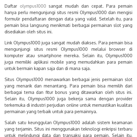
Daftar
olympus1000
sangat mudah dan cepat. Para pemain
hanya perlu mengunjungi situs resmi Olympus1000 dan mengisi
formulir pendaftaran dengan data yang valid. Setelah itu, para
pemain bisa langsung menikmati berbagai permainan slot yang
disediakan oleh situs ini.
Link Olympus1000 juga sangat mudah diakses. Para pemain bisa
mengunjungi situs resmi Olympus1000 melalui browser di
komputer atau smartphone mereka. Selain itu, Olympus1000
juga memiliki aplikasi mobile yang memudahkan para pemain
untuk bermain kapan saja dan di mana saja.
Situs Olympus1000 menawarkan berbagai jenis permainan slot
yang menarik dan menantang. Para pemain bisa memilih dari
berbagai tema dan fitur bonus yang ditawarkan oleh situs ini.
Selain itu, Olympus1000 juga bekerja sama dengan provider
terkemuka di industri perjudian online untuk memastikan kualitas
permainan yang terbaik untuk para pemainnya.
Salah satu keunggulan Olympus1000 adalah sistem keamanan
yang terjamin. Situs ini menggunakan teknologi enkripsi terbaru
untuk melindungi data dan transaksi para pemain. Selain itu,