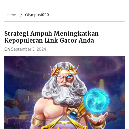
Home
Olympus1000
Strategi Ampuh Meningkatkan
Kepopuleran Link Gacor Anda
On
September 3, 2024