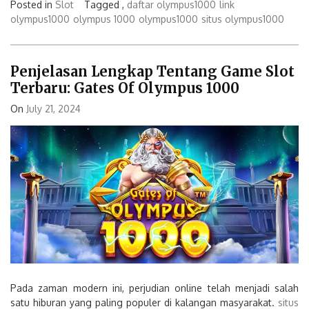
Posted in
Slot
Tagged ,
daftar olympus1000
link
olympus1000
olympus 1000
olympus1000
situs olympus1000
Penjelasan Lengkap Tentang Game Slot
Terbaru: Gates Of Olympus 1000
On
July 21, 2024
Pada zaman modern ini, perjudian online telah menjadi salah
satu hiburan yang paling populer di kalangan masyarakat.
situs