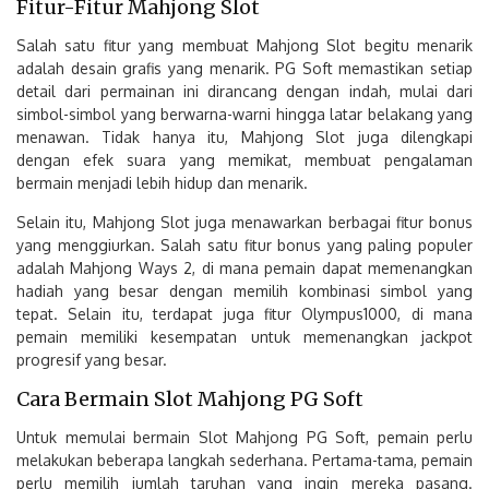
Fitur-Fitur Mahjong Slot
Salah satu fitur yang membuat Mahjong Slot begitu menarik
adalah desain grafis yang menarik. PG Soft memastikan setiap
detail dari permainan ini dirancang dengan indah, mulai dari
simbol-simbol yang berwarna-warni hingga latar belakang yang
menawan. Tidak hanya itu, Mahjong Slot juga dilengkapi
dengan efek suara yang memikat, membuat pengalaman
bermain menjadi lebih hidup dan menarik.
Selain itu, Mahjong Slot juga menawarkan berbagai fitur bonus
yang menggiurkan. Salah satu fitur bonus yang paling populer
adalah Mahjong Ways 2, di mana pemain dapat memenangkan
hadiah yang besar dengan memilih kombinasi simbol yang
tepat. Selain itu, terdapat juga fitur Olympus1000, di mana
pemain memiliki kesempatan untuk memenangkan jackpot
progresif yang besar.
Cara Bermain Slot Mahjong PG Soft
Untuk memulai bermain Slot Mahjong PG Soft, pemain perlu
melakukan beberapa langkah sederhana. Pertama-tama, pemain
perlu memilih jumlah taruhan yang ingin mereka pasang.