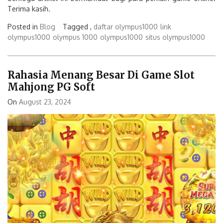
Terima kasih.
Posted in
Blog
Tagged ,
daftar olympus1000
link
olympus1000
olympus 1000
olympus1000
situs olympus1000
Rahasia Menang Besar Di Game Slot
Mahjong PG Soft
On
August 23, 2024