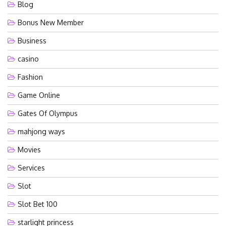
Blog
Bonus New Member
Business
casino
Fashion
Game Online
Gates Of Olympus
mahjong ways
Movies
Services
Slot
Slot Bet 100
starlight princess