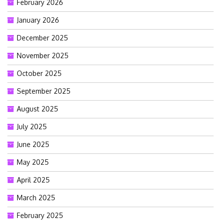
February 2026
January 2026
December 2025
November 2025
October 2025
September 2025
August 2025
July 2025
June 2025
May 2025
April 2025
March 2025
February 2025