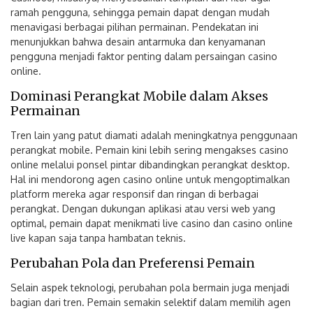
ramah pengguna, sehingga pemain dapat dengan mudah
menavigasi berbagai pilihan permainan. Pendekatan ini
menunjukkan bahwa desain antarmuka dan kenyamanan
pengguna menjadi faktor penting dalam persaingan casino
online.
Dominasi Perangkat Mobile dalam Akses
Permainan
Tren lain yang patut diamati adalah meningkatnya penggunaan
perangkat mobile. Pemain kini lebih sering mengakses casino
online melalui ponsel pintar dibandingkan perangkat desktop.
Hal ini mendorong agen casino online untuk mengoptimalkan
platform mereka agar responsif dan ringan di berbagai
perangkat. Dengan dukungan aplikasi atau versi web yang
optimal, pemain dapat menikmati live casino dan casino online
live kapan saja tanpa hambatan teknis.
Perubahan Pola dan Preferensi Pemain
Selain aspek teknologi, perubahan pola bermain juga menjadi
bagian dari tren. Pemain semakin selektif dalam memilih agen