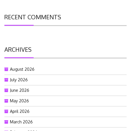
RECENT COMMENTS
ARCHIVES
August 2026
July 2026
June 2026
May 2026
April 2026
March 2026