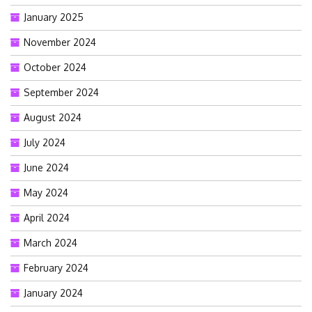
January 2025
November 2024
October 2024
September 2024
August 2024
July 2024
June 2024
May 2024
April 2024
March 2024
February 2024
January 2024