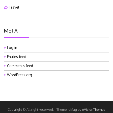
Travel
META
Log in
Entries feed
Comments feed
WordPress.org
Copyright © All right reserved.
|
Theme: eMag by
eVisionThemes