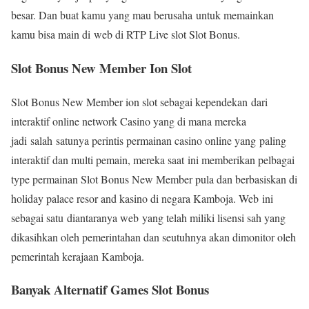
besar. Dan buat kamu yang mau berusaha untuk memainkan
kamu bisa main di web di RTP Live slot Slot Bonus.
Slot Bonus New Member Ion Slot
Slot Bonus New Member ion slot sebagai kependekan dari
interaktif online network Casino yang di mana mereka
jadi salah satunya perintis permainan casino online yang paling
interaktif dan multi pemain, mereka saat ini memberikan pelbagai
type permainan Slot Bonus New Member pula dan berbasiskan di
holiday palace resor and kasino di negara Kamboja. Web ini
sebagai satu diantaranya web yang telah miliki lisensi sah yang
dikasihkan oleh pemerintahan dan seutuhnya akan dimonitor oleh
pemerintah kerajaan Kamboja.
Banyak Alternatif Games Slot Bonus