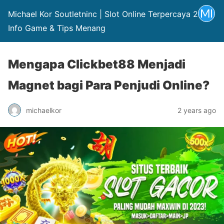
Michael Kor Soutletninc | Slot Online Terpercaya 2026
Info Game & Tips Menang
Mengapa Clickbet88 Menjadi
Magnet bagi Para Penjudi Online?
michaelkor
2 years ago