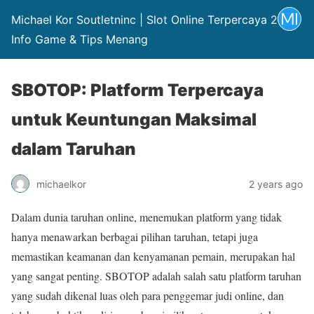
Michael Kor Soutletninc | Slot Online Terpercaya 2026
Info Game & Tips Menang
SBOTOP: Platform Terpercaya
untuk Keuntungan Maksimal
dalam Taruhan
michaelkor
2 years ago
Dalam dunia taruhan online, menemukan platform yang tidak
hanya menawarkan berbagai pilihan taruhan, tetapi juga
memastikan keamanan dan kenyamanan pemain, merupakan hal
yang sangat penting. SBOTOP adalah salah satu platform taruhan
yang sudah dikenal luas oleh para penggemar judi online, dan