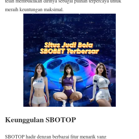
telah membuktikan dirinya sebagai pilihan terpercaya untuk
meraih keuntungan maksimal.
Keunggulan SBOTOP
SBOTOP hadir dengan berbagai fitur menarik yang