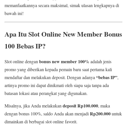
memanfaatkannya secara maksimal, simak ulasan lengkapnya di
bawah ini!
Apa Itu Slot Online New Member Bonus
100 Bebas IP?
bonus new member 100%
Slot online dengan
adalah jenis
promo yang diberikan kepada pemain baru saat pertama kali
“bebas IP”
mendaftar dan melakukan deposit. Dengan adanya
,
artinya promo ini dapat dinikmati oleh siapa saja tanpa ada
batasan lokasi atau perangkat yang digunakan.
deposit Rp100.000
Misalnya, jika Anda melakukan
, maka
Rp200.000
dengan bonus 100%, saldo Anda akan menjadi
untuk
dimainkan di berbagai slot online favorit.