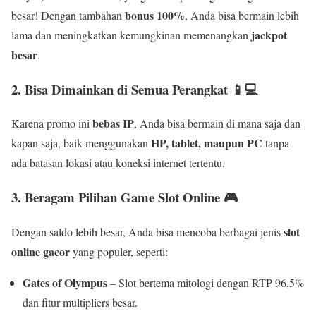
bonus 100%
besar! Dengan tambahan
, Anda bisa bermain lebih
jackpot
lama dan meningkatkan kemungkinan memenangkan
besar
.
2. Bisa Dimainkan di Semua Perangkat
📱💻
bebas IP
Karena promo ini
, Anda bisa bermain di mana saja dan
HP, tablet, maupun PC
kapan saja, baik menggunakan
tanpa
ada batasan lokasi atau koneksi internet tertentu.
3. Beragam Pilihan Game Slot Online
🎮
slot
Dengan saldo lebih besar, Anda bisa mencoba berbagai jenis
online gacor
yang populer, seperti:
Gates of Olympus
– Slot bertema mitologi dengan RTP 96,5%
dan fitur multipliers besar.