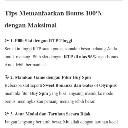
Tips Memanfaatkan Bonus 100%
dengan Maksimal
1. Pilih Slot dengan RTP Tinggi
🎯
Semakin tinggi RTP suatu game, semakin besar peluang Anda
RTP di atas 96%
untuk menang. Pilih slot dengan
agar bonus
Anda lebih bermanfaat.
2. Mainkan Game dengan Fitur Buy Spin
🎯
Sweet Bonanza dan Gates of Olympus
Beberapa slot seperti
Buy Spin
memiliki fitur
yang bisa langsung masuk ke mode
bonus, meningkatkan peluang menang lebih besar.
3. Atur Modal dan Taruhan Secara Bijak
🎯
Jangan langsung bertaruh besar. Mulailah dengan taruhan kecil