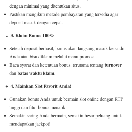
dengan minimal yang ditentukan situs.
Pastikan mengikuti metode pembayaran yang tersedia agar
deposit masuk dengan cepat.
3. Klaim Bonus 100%
🔹
Setelah deposit berhasil, bonus akan langsung masuk ke saldo
Anda atau bisa diklaim melalui menu promosi.
turnover
Baca syarat dan ketentuan bonus, terutama tentang
batas waktu klaim
dan
.
4. Mainkan Slot Favorit Anda!
🔹
Gunakan bonus Anda untuk bermain slot online dengan RTP
tinggi dan fitur bonus menarik.
Semakin sering Anda bermain, semakin besar peluang untuk
mendapatkan jackpot!