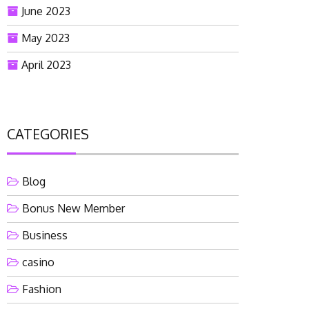
June 2023
May 2023
April 2023
CATEGORIES
Blog
Bonus New Member
Business
casino
Fashion