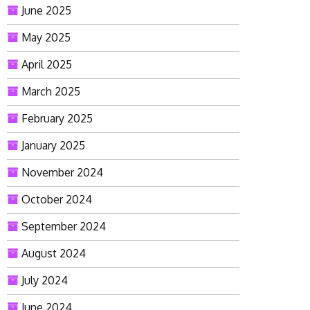
June 2025
May 2025
April 2025
March 2025
February 2025
January 2025
November 2024
October 2024
September 2024
August 2024
July 2024
June 2024