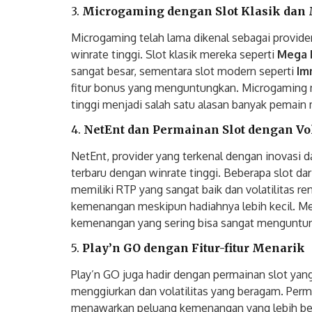
3.
Microgaming dengan Slot Klasik dan
Microgaming telah lama dikenal sebagai provide
winrate tinggi. Slot klasik mereka seperti
Mega 
sangat besar, sementara slot modern seperti
Im
fitur bonus yang menguntungkan. Microgaming 
tinggi menjadi salah satu alasan banyak pemain
4.
NetEnt dan Permainan Slot dengan Vol
NetEnt, provider yang terkenal dengan inovasi 
terbaru dengan winrate tinggi. Beberapa slot da
memiliki RTP yang sangat baik dan volatilitas re
kemenangan meskipun hadiahnya lebih kecil. Mes
kemenangan yang sering bisa sangat menguntun
5.
Play’n GO dengan Fitur-fitur Menarik
Play’n GO juga hadir dengan permainan slot yan
menggiurkan dan volatilitas yang beragam. Perm
menawarkan peluang kemenangan yang lebih besar 