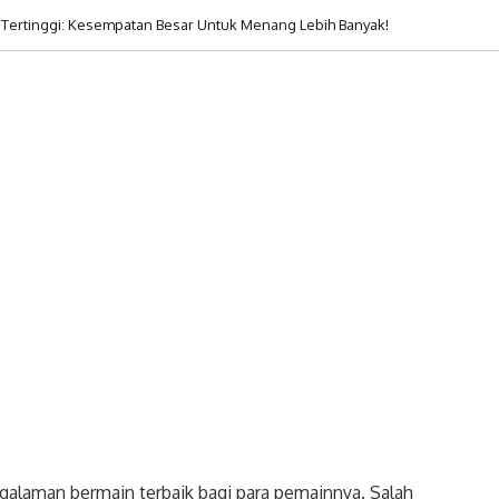
Tertinggi: Kesempatan Besar Untuk Menang Lebih Banyak!
galaman bermain terbaik bagi para pemainnya. Salah