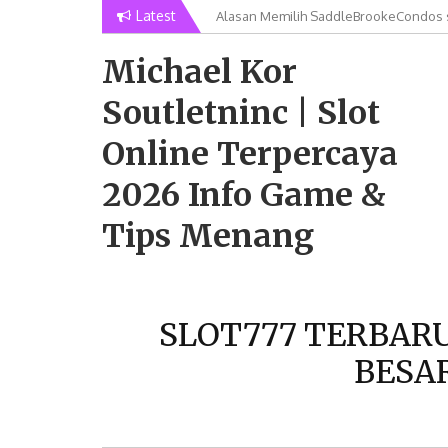
Skip
Latest
Alasan Memilih SaddleBrookeCondos se
Ragam Keunggulan SmokeshopClinton
to
content
Michael Kor
Soutletninc | Slot
Online Terpercaya
2026 Info Game &
Tips Menang
SLOT777 TERBAR
BESA