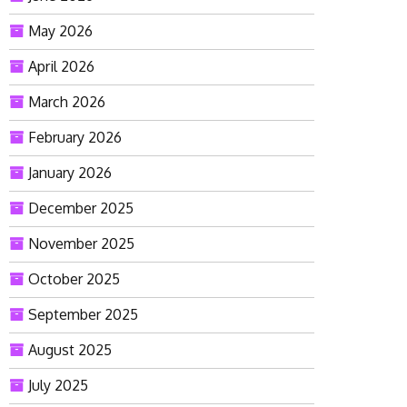
May 2026
April 2026
March 2026
February 2026
January 2026
December 2025
November 2025
October 2025
September 2025
August 2025
July 2025