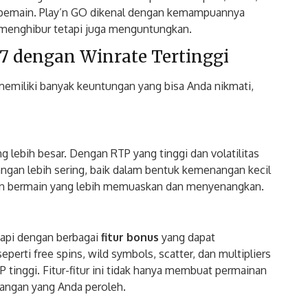
 pemain. Play’n GO dikenal dengan kemampuannya
 menghibur tetapi juga menguntungkan.
7 dengan Winrate Tertinggi
emiliki banyak keuntungan yang bisa Anda nikmati,
g lebih besar. Dengan RTP yang tinggi dan volatilitas
gan lebih sering, baik dalam bentuk kemenangan kecil
an bermain yang lebih memuaskan dan menyenangkan.
kapi dengan berbagai
fitur bonus
yang dapat
rti free spins, wild symbols, scatter, dan multipliers
 tinggi. Fitur-fitur ini tidak hanya membuat permainan
nangan yang Anda peroleh.