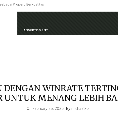
bagai Properti Berkualitas
 untuk Kebutuhan Masa Kini
U DENGAN WINRATE TERTIN
R UNTUK MENANG LEBIH BA
On
February 25, 2025
By
michaelkor