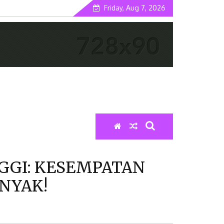
Friday, Aug 7, 2026
GGI: KESEMPATAN
NYAK!