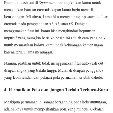
Fitur auto-cash out di
Spaceman
memungkinkan kamu untuk
menetapkan batasan otomatis kapan kamu ingin menarik
kemenangan. Misalnya, kamu bisa mengatur agar pesawat keluar
otomatis pada penggandaan x2, x3, atau x5. Dengan
menggunakan fitur ini, kamu bisa menghindari keputusan
impulsif yang mungkin berisiko besar. Ini adalah cara yang baik
untuk memastikan bahwa kamu tidak kehilangan kemenangan
karena terlalu lama menunggu.
Namun, pastikan untuk tidak menggunakan fitur auto-cash out
dengan angka yang terlalu tinggi. Mulailah dengan pengganda
yang lebih rendah dan pelajari pola permainan terlebih dahulu.
4.
Perhatikan Pola dan Jangan Terlalu Terburu-Buru
Meskipun permainan ini sangat bergantung pada keberuntungan,
ada baiknya untuk memperhatikan pola yang muncul. Cobalah