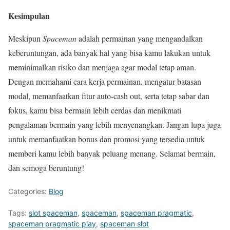
Kesimpulan
Meskipun
Spaceman
adalah permainan yang mengandalkan
keberuntungan, ada banyak hal yang bisa kamu lakukan untuk
meminimalkan risiko dan menjaga agar modal tetap aman.
Dengan memahami cara kerja permainan, mengatur batasan
modal, memanfaatkan fitur auto-cash out, serta tetap sabar dan
fokus, kamu bisa bermain lebih cerdas dan menikmati
pengalaman bermain yang lebih menyenangkan. Jangan lupa juga
untuk memanfaatkan bonus dan promosi yang tersedia untuk
memberi kamu lebih banyak peluang menang. Selamat bermain,
dan semoga beruntung!
Categories:
Blog
Tags:
slot spaceman
,
spaceman
,
spaceman pragmatic
,
spaceman pragmatic play
,
spaceman slot