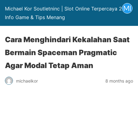
Michael Kor Soutletninc | Slot Online Terpercaya 2026
Info Game & Tips Menang
Cara Menghindari Kekalahan Saat
Bermain Spaceman Pragmatic
Agar Modal Tetap Aman
michaelkor
8 months ago